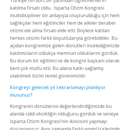
Türkiye’nin dört bir yanından öğretmenlerin
katılma fırsatı oldu. Isparta Otizm Kongresi
multidisipliner bir anlayışla oluşturulduğu için hem
sağlıkçılar hem eğitimciler hem de aileler beraber
otizmi ele alma fırsatı elde etti. Böylece katılan
herkes otizmi farklı boyutlularıyla görebildiler. Bu
açıdan kongremize gelen dönütleri incelediğimizde
katılımcıların oldukça memnun olduklarını gördük.
Bu durum bir eğitimci ve de kongre başkanı olarak
beni çok mutlu etti. Bu alana katkı sağlamış
olabilmek bizim temel görevimizdir.
Kongreyi gelecek yıl tekrarlamayı planlıyor
musunuz?
Kongrenin dönütlerini değerlendirdiğimizde bu
alanda ciddi eksikliğin olduğunu gördük ve seneye
Isparta Otizm Kongresi’nin ikincisini yapmayı
düşünüyoruz. Aynı zamanda farklı engel türlerinde