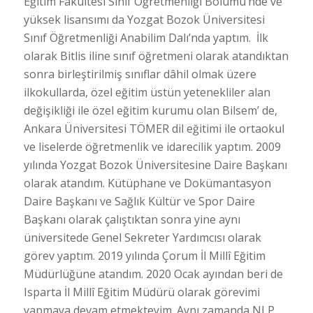
Eğitim Fakültesi Sınıf Öğretmenliği Bölümü’nde ve
yüksek lisansımı da Yozgat Bozok Üniversitesi
Sınıf Öğretmenliği Anabilim Dalı’nda yaptım. İlk
olarak Bitlis iline sınıf öğretmeni olarak atandıktan
sonra birleştirilmiş sınıflar dâhil olmak üzere
ilkokullarda, özel eğitim üstün yetenekliler alan
değişikliği ile özel eğitim kurumu olan Bilsem’ de,
Ankara Üniversitesi TÖMER dil eğitimi ile ortaokul
ve liselerde öğretmenlik ve idarecilik yaptım. 2009
yılında Yozgat Bozok Üniversitesine Daire Başkanı
olarak atandım. Kütüphane ve Dokümantasyon
Daire Başkanı ve Sağlık Kültür ve Spor Daire
Başkanı olarak çalıştıktan sonra yine aynı
üniversitede Genel Sekreter Yardımcısı olarak
görev yaptım. 2019 yılında Çorum İl Millî Eğitim
Müdürlüğüne atandım. 2020 Ocak ayından beri de
Isparta İl Millî Eğitim Müdürü olarak görevimi
yapmaya devam etmekteyim. Aynı zamanda NLP