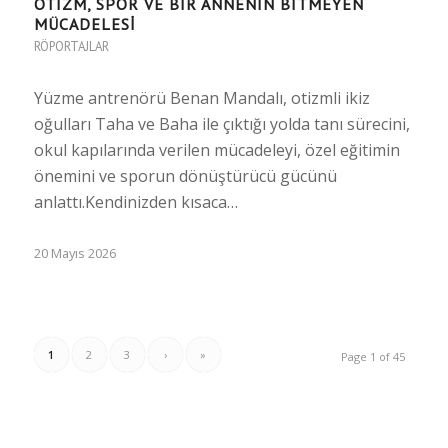
OTİZM, SPOR VE BİR ANNENİN BİTMEYEN
MÜCADELESİ
RÖPORTAJLAR
Yüzme antrenörü Benan Mandalı, otizmli ikiz
oğulları Taha ve Baha ile çıktığı yolda tanı sürecini,
okul kapılarında verilen mücadeleyi, özel eğitimin
önemini ve sporun dönüştürücü gücünü
anlattı.Kendinizden kısaca…
20 Mayıs 2026
1
2
3
›
»
Page 1 of 45