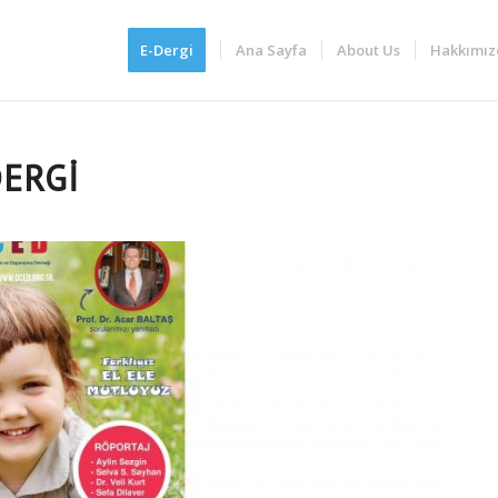
E-Dergi
Ana Sayfa
About Us
Hakkımız
DERGI