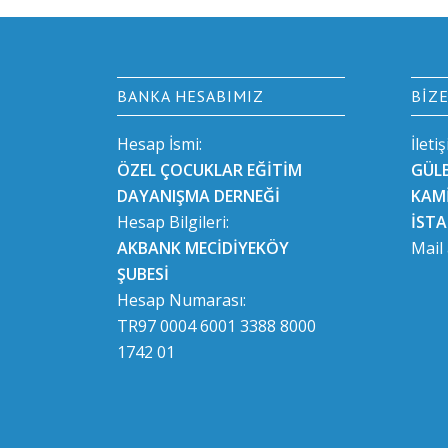
BANKA HESABIMIZ
BIZ
Hesap İsmi:
İleti
ÖZEL ÇOCUKLAR EĞİTİM
GÜL
DAYANIŞMA DERNEĞİ
KAMİ
Hesap Bilgileri:
İST
AKBANK MECİDİYEKÖY
Mail
ŞUBESİ
Hesap Numarası:
TR97 0004 6001 3388 8000
1742 01