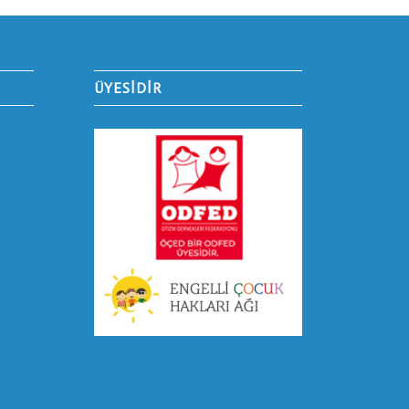
ÜYESİDİR