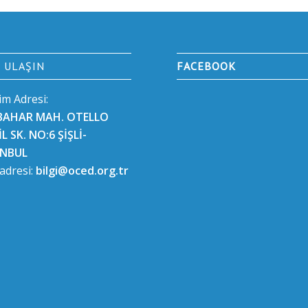
E ULAŞIN
FACEBOOK
şim Adresi:
BAHAR MAH. OTELLO
L SK. NO:6 ŞİŞLİ-
ANBUL
 adresi:
bilgi@oced.org.tr