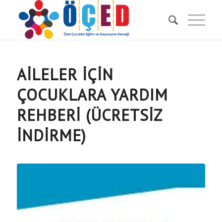
AILELER İÇIN
ÇOCUKLARA YARDIM
REHBERI (ÜCRETSIZ
İNDIRME)