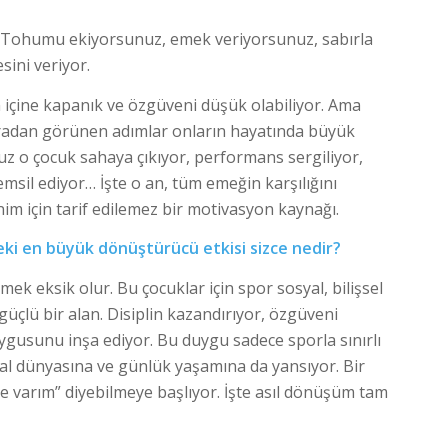
Tohumu ekiyorsunuz, emek veriyorsunuz, sabırla
ini veriyor.
içine kapanık ve özgüveni düşük olabiliyor. Ama
sıradan görünen adımlar onların hayatında büyük
z o çocuk sahaya çıkıyor, performans sergiliyor,
temsil ediyor… İşte o an, tüm emeğin karşılığını
im için tarif edilemez bir motivasyon kaynağı.
eki en büyük dönüştürücü etkisi sizce nedir?
rmek eksik olur. Bu çocuklar için spor sosyal, bilişsel
güçlü bir alan. Disiplin kazandırıyor, özgüveni
uygusunu inşa ediyor. Bu duygu sadece sporla sınırlı
sal dünyasına ve günlük yaşamına da yansıyor. Bir
e varım” diyebilmeye başlıyor. İşte asıl dönüşüm tam