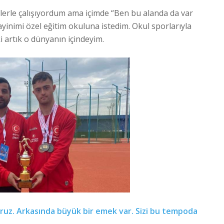
lerle çalışıyordum ama içimde “Ben bu alanda da var
yinimi özel eğitim okuluna istedim. Okul sporlarıyla
i artık o dünyanın içindeyim.
oruz. Arkasında büyük bir emek var. Sizi bu tempoda