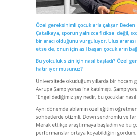
Özel gereksinimli çocuklarla çalışan Bede
Çatalkaya, sporun yalnızca fiziksel değil,
bir aracı olduğunu vurguluyor. Uluslararas
etse de, onun için asıl başarı çocukların b
Bu yolculuk sizin için nasıl başladı? Özel ge
hatırlıyor musunuz?
Üniversitede okuduğum yıllarda bir hocam gö
Avrupa Şampiyonası’na katılmıştı. Şampiyon
“Engel dediğimiz şey nedir, bu çocuklar nası
Aynı dönemde ablamın özel eğitim öğretmeni 
sohbetlerde otizmli, Down sendromlu ve farkl
Merak ettikçe araştırmaya başladım ve bu çocu
performanslar ortaya koyabildiğini gördüm.