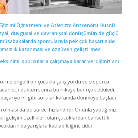
n Eğitimi Öğretmeni ve Atletizm Antrenörü Hüsnü
 sosyal, duygusal ve davranışsal dönüşümün de güçlü
ı müsabakalarda sporcularıyla pek çok başarı elde
ağımsızlık kazanması ve özgüven geliştirmesi.
reksinimli sporcularla çalışmaya karar verdiğiniz anı
rme engelli bir çocukla çalışıyordu ve o sporcu
adan döndükten sonra bu hikaye beni çok etkiledi.
l başarıyor?” gibi sorular kafamda dönmeye başladı.
olması da bu süreci hızlandırdı. Onunla yaptığımız
ı gelişim özellikleri olan çocuklardan bahsettik.
kların da yarışlara katılabildiğini, ciddi