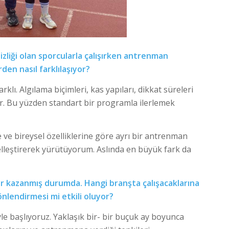
zliği olan sporcularla çalışırken antrenman
den nasıl farklılaşıyor?
klı. Algılama biçimleri, kas yapıları, dikkat süreleri
or. Bu yüzden standart bir programla ilerlemek
e bireysel özelliklerine göre ayrı bir antrenman
lleştirerek yürütüyorum. Aslında en büyük fark da
lar kazanmış durumda. Hangi branşta çalışacaklarına
önlendirmesi mi etkili oluyor?
e başlıyoruz. Yaklaşık bir- bir buçuk ay boyunca