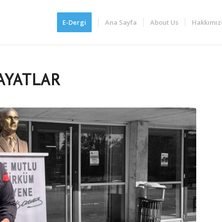
E-Dergi
Ana Sayfa
About Us
Hakkımız
AYATLAR