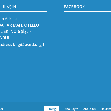
E ULAŞIN
FACEBOOK
şim Adresi:
BAHAR MAH. OTELLO
L SK. NO:6 ŞİŞLİ-
ANBUL
 adresi:
bilgi@oced.org.tr
E-Dergi
Ana Sayfa
About Us
Hakkım
eği