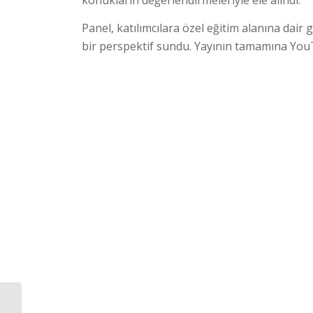
konukların değerlendirmeleriyle ele alındı.
Panel, katılımcılara özel eğitim alanına da
bir perspektif sundu. Yayının tamamına YouT
FSM Vakıf