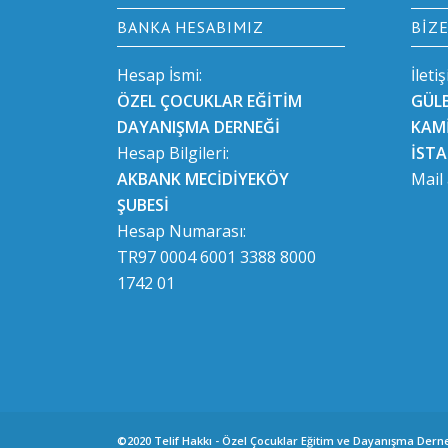
BANKA HESABIMIZ
BIZ
Hesap İsmi:
İleti
ÖZEL ÇOCUKLAR EĞİTİM
GÜL
DAYANIŞMA DERNEĞİ
KAMİ
Hesap Bilgileri:
İST
AKBANK MECİDİYEKÖY
Mail
ŞUBESİ
Hesap Numarası:
TR97 0004 6001 3388 8000
1742 01
©2020 Telif Hakkı - Özel Çocuklar Eğitim ve Dayanışma Dern