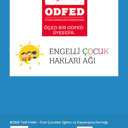
©2020 Telif Hakkı - Özel Çocuklar Eğitim ve Dayanışma Derneği