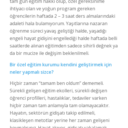
tam gün eğitim hakkı olup, özel gereksinime
ihtiyacı olan ve yoğun program gereken
öğrencilerin haftada 2 – 3 saat ders almalarındaki
adaleti hala bulamıyorum. Yaşıtlarına nazaran
öğrenme süreci yavaş geliştiği halde, yaşadığı
engeli hayat gidişini engellediği halde haftada belli
saatlerde alınan eğitimden sadece sihirli değnek ya
da bir mucize ile değişim beklenilmeli.
Bir özel eğitim kurumu kendini geliştirmek için
neler yapmalı sizce?
Hiçbir zaman “tamam ben oldum’’ dememeli.
Sürekli gelişen eğitim ekolleri, sürekli değişen
öğrenci profilleri, hastalıklar, tedaviler varken
hiçbir zaman tam anlamıyla tam olamayacaktır.
Hayatın, sektörün gidişatı takip edilmeli,
klasikleşen metotlar yerine her zaman gelişeni
koymalısınız. Hayat akıyor, gidişatı yakalamak