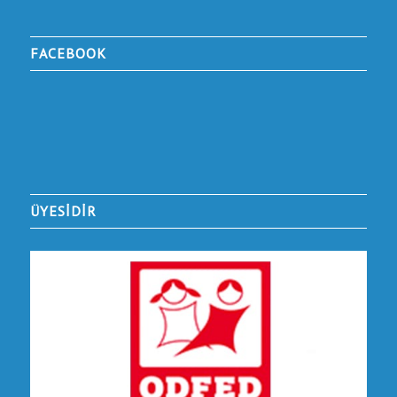
FACEBOOK
ÜYESİDİR