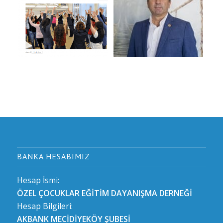
BANKA HESABIMIZ
Hesap İsmi:
ÖZEL ÇOCUKLAR EĞİTİM DAYANIŞMA DERNEĞİ
Hesap Bilgileri:
AKBANK MECİDİYEKÖY ŞUBESİ