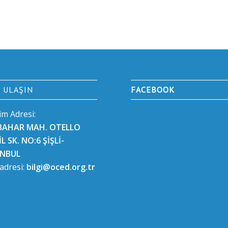
E ULAŞIN
FACEBOOK
şim Adresi:
BAHAR MAH. OTELLO
L SK. NO:6 ŞİŞLİ-
ANBUL
 adresi:
bilgi@oced.org.tr