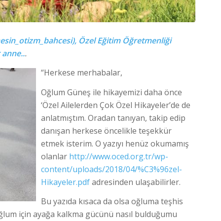
sin_otizm_bahcesi), Özel Eğitim Öğretmenliği
 anne..
.
“Herkese merhabalar,
Oğlum Güneş ile hikayemizi daha önce
‘Özel Ailelerden Çok Özel Hikayeler’de de
anlatmıştım. Oradan tanıyan, takip edip
danışan herkese öncelikle teşekkür
etmek isterim. O yazıyı henüz okumamış
olanlar
http://www.oced.org.tr/wp-
content/uploads/2018/04/%C3%96zel-
Hikayeler.pdf
adresinden ulaşabilirler.
Bu yazıda kısaca da olsa oğluma teşhis
oğlum için ayağa kalkma gücünü nasıl bulduğumu