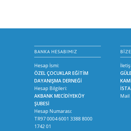
BANKA HESABIMIZ
BIZ
Hesap İsmi:
İleti
ÖZEL ÇOCUKLAR EĞİTİM
GÜL
DAYANIŞMA DERNEĞİ
KAMİ
Hesap Bilgileri:
İST
AKBANK MECİDİYEKÖY
Mail
ŞUBESİ
Hesap Numarası:
TR97 0004 6001 3388 8000
1742 01