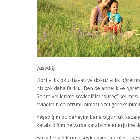
yaşadığı…
Dört yıllık okul hayatı ve dokuz yıllık öğretm
his çok daha farklı… Ben de annelik ve öğret
Sonra velilerime söylediğim “süreç” kelimesi
evladımın da otizmli olması özel gereksinimli
Yaşadığım bu deneyim bana olgunluk kazandı
katabildiğim ne varsa katabilme enerjisine
Bu sefer velilerime söylediğim önerileri soğ