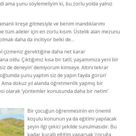
ldi ama şunu söylemeliyim ki, bu zorlu yolda yalnız
amanlı kreşe gitmesiyle ve benim inandıklarımı
e tüm aileler için en zorlu kısım. Üstelik alan mezunu
 olmak daha da incitiyor belki de…
ol çizmeniz gerektiğine daha net karar
a oldu. Çıktığımız kısa bir tatil, yaşamımıza yeni bir
, siz de deneyin’ demiyorum kimseye. Altını tekrar
 oğlumda şunu yaptım siz de yapın fayda görün’
 Ama dokuz yıl alanda öğretmenlik yapmış bir
nnesi olarak ‘yöntemler konusunda daha bir netim’
Bir çocuğun öğrenmesinin en önemli
koşulu konunun ya da eğitimi yapılacak
şeyin ilgi çekici şekilde sunulmasıdır. Bu
kadar kurallı eğitim yaparsak ‘çocuğa