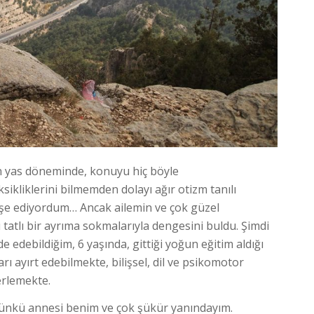
 yas döneminde, konuyu hiç böyle
kliklerini bilmemden dolayı ağır otizm tanılı
e ediyordum… Ancak ailemin ve çok güzel
tlı bir ayrıma sokmalarıyla dengesini buldu. Şimdi
 edebildiğim, 6 yaşında, gittiği yoğun eğitim aldığı
ı ayırt edebilmekte, bilişsel, dil ve psikomotor
erlemekte.
ünkü annesi benim ve çok şükür yanındayım.