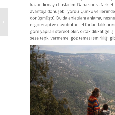
kazandırmaya başladım. Daha sonra fark ett
avantaja dönüşebiliyordu. Çünkü velilerimde
dönüşmüştü. Bu da anlatılanı anlama, nesne 
Temmuz-Ağustos
ergoterapi ve duyubütünsel farkındalıkların
2018 E-Dergi
göre yapılan stereotipler, ortak dikkat geliş
sese tepki vermeme, göz teması sınırlılığı gib