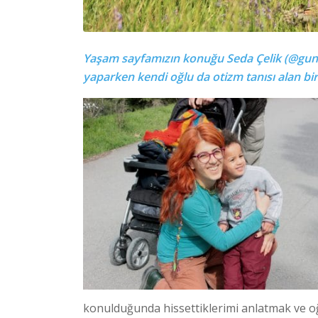
Yaşam sayfamızın konuğu Seda Çelik (@gune
yaparken kendi oğlu da otizm tanısı alan bir
konulduğunda hissettiklerimi anlatmak ve 