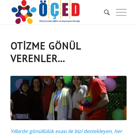
OTİZME GÖNÜL
VERENLER…
Yıllardır gönüllülük esası ile bizi destekleyen, her