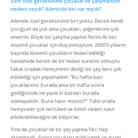
Sizin özel gereksinimli çocuklar ile çalışmanızın
nedeni neydi? Ailenizde biri var mıydı?
Ailemde özel gereksinimli biri yoktu. Benim kendi
çocuğum da yok ama çocukları, yeğenlerimi çok
severim. Böyle bir çalışma yapma fikrini ilk kez
lösemili çocuklar için düşünmüştüm. 2000’li yılların
başında lösemili çocukların tedavi edildiği
hastanede benim de bir tedavi sürecim olmuştu.
Fakat oradaki hemşirenin dediği bir şey beni çok
etkilediği için yapamadım. “Bu hafta bazı
çocuklarımız burada ama bir hafta sonra
geldiğinizde ne yazık ki bazıları burada
olamayabilir. Buna hazır mısınız?” Tabii orada
hemşireler çok tecrübeli ve kimin neden nasıl
etkilenebileceğini de biliyorlar.
Yine de çocuklar ile bir şey yapma fikri hep
aklımdaydı. Sonra çocukları güldürmek ve güzel