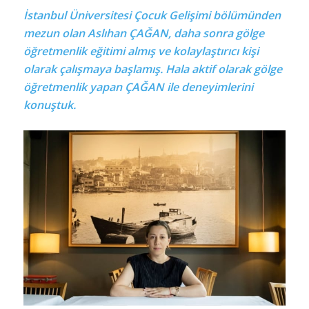
İstanbul Üniversitesi Çocuk Gelişimi bölümünden
mezun olan Aslıhan ÇAĞAN, daha sonra gölge
öğretmenlik eğitimi almış ve kolaylaştırıcı kişi
olarak çalışmaya başlamış. Hala aktif olarak gölge
öğretmenlik yapan ÇAĞAN ile deneyimlerini
konuştuk.