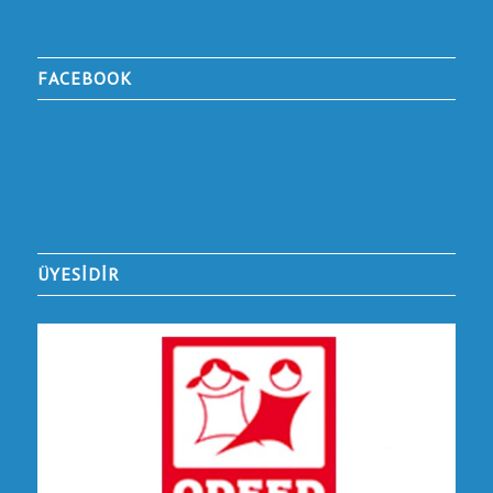
FACEBOOK
ÜYESİDİR