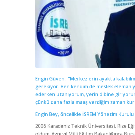
Engin Güven: “Merkezlerin ayakta kalabilme
gerekiyor. Ben kendim de meslek elemanıyı
ederken utanıyorum, yerin dibine giriyoru
çünkü daha fazla maaş verdiğim zaman kur
Engin Bey, öncelikle İSREM Yönetim Kurulu Ba
2006 Karadeniz Teknik Üniversitesi, Rize E
oldum. Aynı yıl Milli Eğitim Bakanlığınca Bu