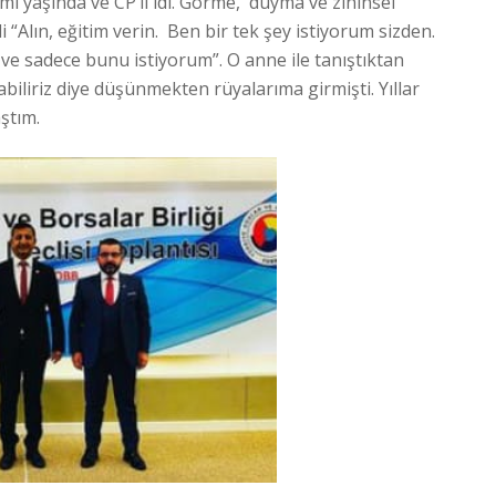
i yaşında ve CP’li idi. Görme, duyma ve zihinsel
i “Alın, eğitim verin. Ben bir tek şey istiyorum sizden.
ve sadece bunu istiyorum”. O anne ile tanıştıktan
liriz diye düşünmekten rüyalarıma girmişti. Yıllar
aştım.