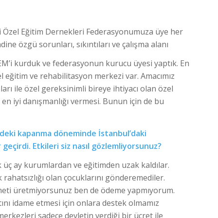
?
li Özel Eğitim Dernekleri Federasyonumuza üye her
ine özgü sorunları, sıkıntıları ve çalışma alanı
REM’i kurduk ve federasyonun kurucu üyesi yaptık. En
l eğitim ve rehabilitasyon merkezi var. Amacımız
arı ile özel gereksinimli bireye ihtiyacı olan özel
 en iyi danışmanlığı vermesi. Bunun için de bu
mideki kapanma döneminde İstanbul’daki
geçirdi. Etkileri siz nasıl gözlemliyorsunuz?
k üç ay kurumlardan ve eğitimden uzak kaldılar.
k rahatsızlığı olan çocuklarını gönderemediler.
zmeti üretmiyorsunuz ben de ödeme yapmıyorum.
tını idame etmesi için onlara destek olmamız
erkezleri sadece devletin verdiği bir ücret ile