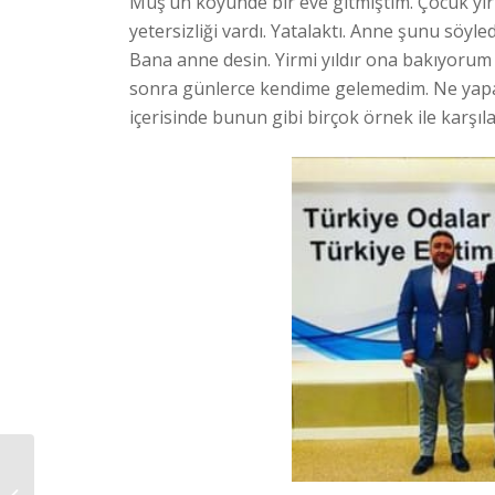
Muş’un köyünde bir eve gitmiştim. Çocuk yirm
yetersizliği vardı. Yatalaktı. Anne şunu söyled
Bana anne desin. Yirmi yıldır ona bakıyorum 
sonra günlerce kendime gelemedim. Ne yapabi
içerisinde bunun gibi birçok örnek ile karşıl
Anneler Buluştu!