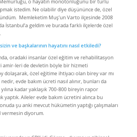
. Memurluğu, o hayatın monotonluğunu bir türlü
yapmak istedim. Ne olabilir diye düşününce de, özel
üşündüm. Memleketim Muş’un Varto ilçesinde 2008
a İstanbul’a geldim ve burada farklı ilçelerde özel
.
 sizin ve başkalarının hayatını nasıl etkiledi?
da, oradaki insanlar özel eğitim ve rehabilitasyon
i amir-leri de devletin böyle bir hizmeti
dolaşarak, özel eğitime ihtiyacı olan birey var mı
nedir, evde bakım ücreti nasıl alınır, bunları da
 yılına kadar yaklaşık 700-800 bireyin rapor
 yaptık. Aileler evde bakım ücretini alınca bu
konuda şu anki mevcut hükümetin yaptığı çalışmaları
al vermesin diyorum.