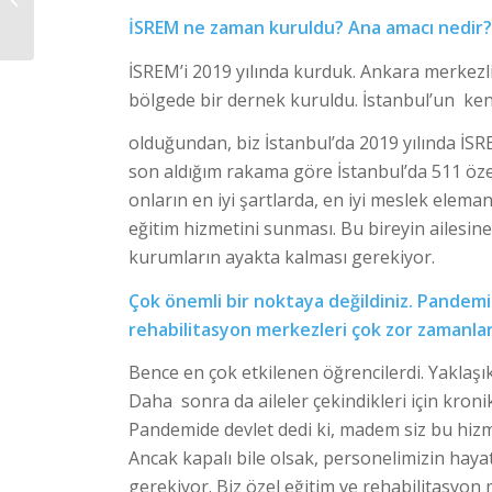
İSREM ne zaman kuruldu? Ana amacı nedir
İSREM’i 2019 yılında kurduk. Ankara merkez
bölgede bir dernek kuruldu. İstanbul’un kend
olduğundan, biz İstanbul’da 2019 yılında İS
son aldığım rakama göre İstanbul’da 511 öze
onların en iyi şartlarda, en iyi meslek elemanl
eğitim hizmetini sunması. Bu bireyin ailesine
kurumların ayakta kalması gerekiyor.
Çok önemli bir noktaya değildiniz. Pande
rehabilitasyon merkezleri çok zor zamanlar 
Bence en çok etkilenen öğrencilerdi. Yaklaşı
Daha sonra da aileler çekindikleri için kroni
Pandemide devlet dedi ki, madem siz bu hi
Ancak kapalı bile olsak, personelimizin haya
gerekiyor. Biz özel eğitim ve rehabilitasyon m