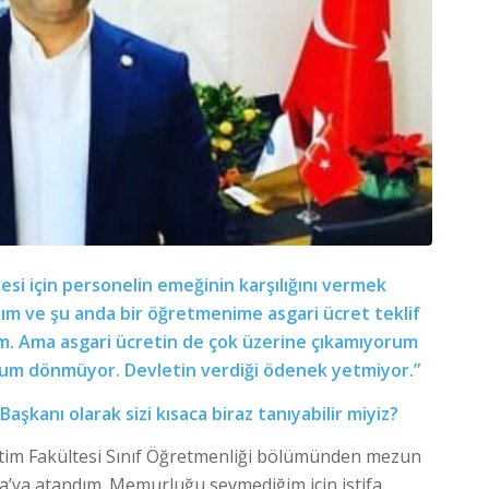
si için personelin emeğinin karşılığını vermek
m ve şu anda bir öğretmenime asgari ücret teklif
m. Ama asgari ücretin de çok üzerine çıkamıyorum
um dönmüyor. Devletin verdiği ödenek yetmiyor.”
şkanı olarak sizi kısaca biraz tanıyabilir miyiz?
ğitim Fakültesi Sınıf Öğretmenliği bölümünden mezun
rsa’ya atandım. Memurluğu sevmediğim için istifa