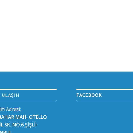
E ULAŞIN
FACEBOOK
şim Adresi:
BAHAR MAH. OTELLO
L SK. NO:6 ŞİŞLİ-
ANBUL