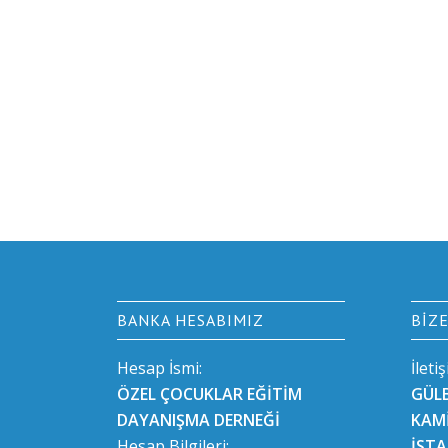
BANKA HESABIMIZ
BIZ
Hesap İsmi:
İleti
ÖZEL ÇOCUKLAR EĞİTİM
GÜL
DAYANIŞMA DERNEĞİ
KAMİ
Hesap Bilgileri:
İST