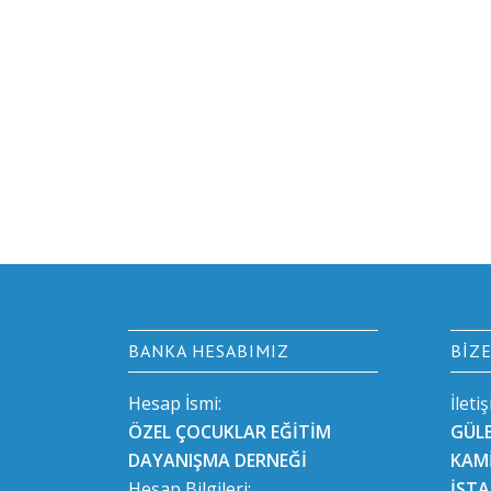
BANKA HESABIMIZ
BIZ
Hesap İsmi:
İleti
ÖZEL ÇOCUKLAR EĞİTİM
GÜL
DAYANIŞMA DERNEĞİ
KAMİ
Hesap Bilgileri:
İST