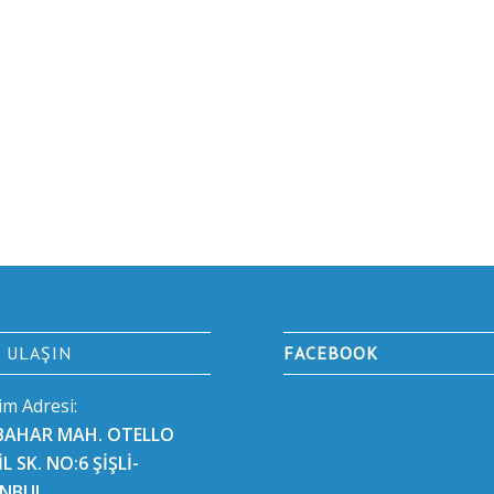
E ULAŞIN
FACEBOOK
şim Adresi:
BAHAR MAH. OTELLO
L SK. NO:6 ŞİŞLİ-
ANBUL