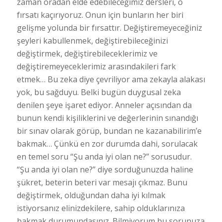
zaman oradan elde edebileceğimiz dersleri, o
fırsatı kaçırıyoruz. Onun için bunların her biri
gelişme yolunda bir fırsattır. Değiştiremeyeceğiniz
şeyleri kabullenmek, değiştirebileceğinizi
değiştirmek, değiştirebileceklerimiz ve
değiştiremeyeceklerimiz arasındakileri fark
etmek… Bu zeka diye çevriliyor ama zekayla alakası
yok, bu sağduyu. Belki bugün duygusal zeka
denilen şeye işaret ediyor. Anneler açısından da
bunun kendi kişiliklerini ve değerlerinin sınandığı
bir sınav olarak görüp, bundan ne kazanabilirim’e
bakmak… Çünkü en zor durumda dahi, sorulacak
en temel soru “Şu anda iyi olan ne?” sorusudur.
“Şu anda iyi olan ne?” diye sorduğunuzda haline
şükret, beterin beteri var mesajı çıkmaz. Bunu
değiştirmek, olduğundan daha iyi kılmak
istiyorsanız elinizdekilere, sahip olduklarınıza
bakmak durumundasınız. Bilmiyorum bu sorunuza