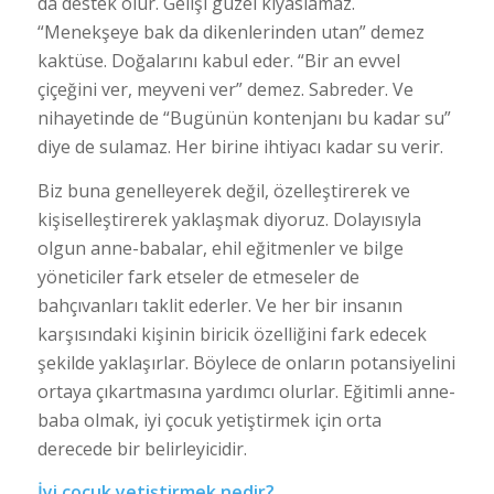
da destek olur. Gelişi güzel kıyaslamaz.
“Menekşeye bak da dikenlerinden utan” demez
kaktüse. Doğalarını kabul eder. “Bir an evvel
çiçeğini ver, meyveni ver” demez. Sabreder. Ve
nihayetinde de “Bugünün kontenjanı bu kadar su”
diye de sulamaz. Her birine ihtiyacı kadar su verir.
Biz buna genelleyerek değil, özelleştirerek ve
kişiselleştirerek yaklaşmak diyoruz. Dolayısıyla
olgun anne-babalar, ehil eğitmenler ve bilge
yöneticiler fark etseler de etmeseler de
bahçıvanları taklit ederler. Ve her bir insanın
karşısındaki kişinin biricik özelliğini fark edecek
şekilde yaklaşırlar. Böylece de onların potansiyelini
ortaya çıkartmasına yardımcı olurlar. Eğitimli anne-
baba olmak, iyi çocuk yetiştirmek için orta
derecede bir belirleyicidir.
İyi çocuk yetiştirmek nedir?