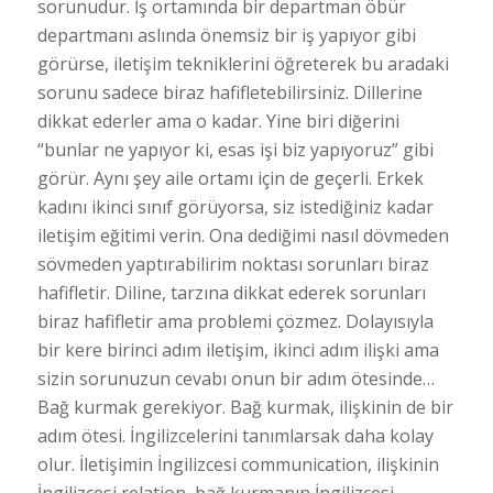
sorunudur. İş ortamında bir departman öbür
departmanı aslında önemsiz bir iş yapıyor gibi
görürse, iletişim tekniklerini öğreterek bu aradaki
sorunu sadece biraz hafifletebilirsiniz. Dillerine
dikkat ederler ama o kadar. Yine biri diğerini
“bunlar ne yapıyor ki, esas işi biz yapıyoruz” gibi
görür. Aynı şey aile ortamı için de geçerli. Erkek
kadını ikinci sınıf görüyorsa, siz istediğiniz kadar
iletişim eğitimi verin. Ona dediğimi nasıl dövmeden
sövmeden yaptırabilirim noktası sorunları biraz
hafifletir. Diline, tarzına dikkat ederek sorunları
biraz hafifletir ama problemi çözmez. Dolayısıyla
bir kere birinci adım iletişim, ikinci adım ilişki ama
sizin sorunuzun cevabı onun bir adım ötesinde…
Bağ kurmak gerekiyor. Bağ kurmak, ilişkinin de bir
adım ötesi. İngilizcelerini tanımlarsak daha kolay
olur. İletişimin İngilizcesi communication, ilişkinin
İngilizcesi relation, bağ kurmanın İngilizcesi