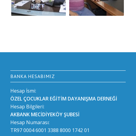
BANKA HESABIMIZ
Hesap İsmi:
ÖZEL ÇOCUKLAR EĞİTİM DAYANIŞMA DERNEĞİ
Hesap Bilgileri:
AKBANK MECİDİYEKÖY ŞUBESİ
Hesap Numarası:
TR97 0004 6001 3388 8000 1742 01