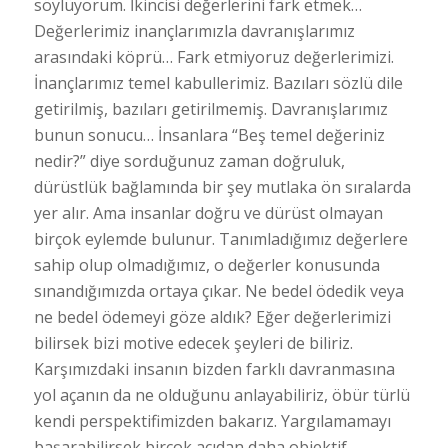
söylüyorum. İkincisi değerlerini fark etmek…
Değerlerimiz inançlarımızla davranışlarımız
arasındaki köprü… Fark etmiyoruz değerlerimizi.
İnançlarımız temel kabullerimiz. Bazıları sözlü dile
getirilmiş, bazıları getirilmemiş. Davranışlarımız
bunun sonucu… İnsanlara “Beş temel değeriniz
nedir?” diye sorduğunuz zaman doğruluk,
dürüstlük bağlamında bir şey mutlaka ön sıralarda
yer alır. Ama insanlar doğru ve dürüst olmayan
birçok eylemde bulunur. Tanımladığımız değerlere
sahip olup olmadığımız, o değerler konusunda
sınandığımızda ortaya çıkar. Ne bedel ödedik veya
ne bedel ödemeyi göze aldık? Eğer değerlerimizi
bilirsek bizi motive edecek şeyleri de biliriz.
Karşımızdaki insanın bizden farklı davranmasına
yol açanın da ne olduğunu anlayabiliriz, öbür türlü
kendi perspektifimizden bakarız. Yargılamamayı
başarabilirsek birçok açıdan daha objektif