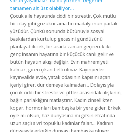
sorun yaşamaları da bu yüzden. Değerler
tamamen alt üst olabiliyor..
.
Çocuk aile hayatında ciddi bir strestir. Çok mutlu
bir olay gibi gözükür ama bu madalyonun parlak
yüzüdür. Çünkü sonunda bütünüyle sosyal
baskılardan kurtulup gecesini gündüzünü
planlayabilecek, bir arada zaman geçirecek iki
genç insanın hayatına bir küçücük canlı gelir ve
bütün hayatın akışı değişir. Evin mahremiyeti
kalmaz, giren çıkan belli olmaz. Kayınpeder
kayınvalide evde, yatak odasının kapısını açan
içeriyi girer, dur demeye kalmadan… Dolayısıyla
çocuk ciddi bir strestir ve çiftler arasındaki ilişkinin,
bağın parlaklığını matlaştırır. Kadın cinsellikten
kopar, hormonları bambaşka bir yere gider. Erkek
öyle mi olsun, haz dünyasına mı gitsin etrafında
uzun saçlı sivri topuklu kadınlar falan… Kadının
dünyasıyla erkeğin dünyası bambaşka oluyor.