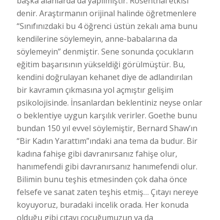
başka alanlarda da yapılmıştır. Rosenthal etkisi
denir. Araştırmanın orijinal halinde öğretmenlere
“Sınıfınızdaki bu 4 öğrenci üstün zekalı ama bunu
kendilerine söylemeyin, anne-babalarına da
söylemeyin” denmiştir. Sene sonunda çocukların
eğitim başarısının yükseldiği görülmüştür. Bu,
kendini doğrulayan kehanet diye de adlandırılan
bir kavramın çıkmasına yol açmıştır gelişim
psikolojisinde. İnsanlardan beklentiniz neyse onlar
o beklentiye uygun karşılık verirler. Goethe bunu
bundan 150 yıl evvel söylemiştir, Bernard Shaw’ın
“Bir Kadın Yarattım”ındaki ana tema da budur. Bir
kadına fahişe gibi davranırsanız fahişe olur,
hanımefendi gibi davranırsanız hanımefendi olur.
Bilimin bunu teşhis etmesinden çok daha önce
felsefe ve sanat zaten teşhis etmiş… Çıtayı nereye
koyuyoruz, buradaki incelik orada. Her konuda
olduğu gibi çıtayı çocuğumuzun ya da