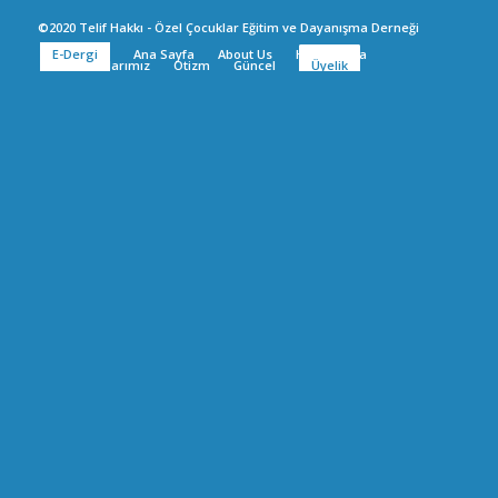
©2020 Telif Hakkı - Özel Çocuklar Eğitim ve Dayanışma Derneği
E-Dergi
Ana Sayfa
About Us
Hakkımızda
Canlı Yayınlarımız
Otizm
Güncel
Üyelik