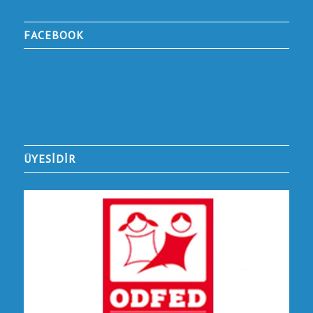
FACEBOOK
ÜYESİDİR