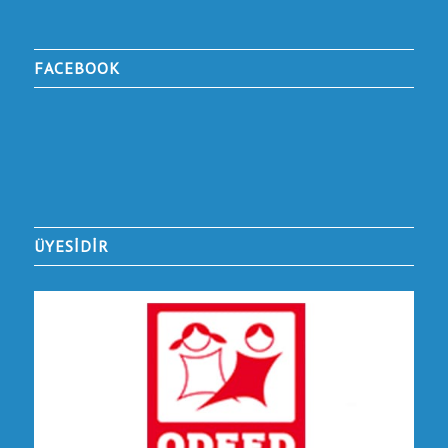
FACEBOOK
ÜYESİDİR