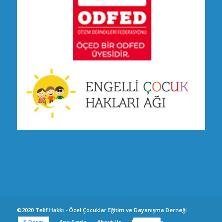
©2020 Telif Hakkı - Özel Çocuklar Eğitim ve Dayanışma Derneği
E-Dergi
Ana Sayfa
About Us
Hakkımızda