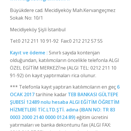
Büyükdere cad. Mecidiyeköy Mah.Kervangeçmez
Sokak No: 10/1
Mecidiyeköy Şişli İstanbul
Tel:0 212 211 10 91-92 Fax:0 212 212 57 55
Kayıt ve ödeme :
Sınırlı sayıda kontenjan
olduğundan, katılımcıların öncelikle telefonla ALGI
ÖZEL EGİTİM MERKEZİ’ne (ALGI TEL: 0212 211 10
91-92) ön kayıt yaptırmaları rica olunur.
*** Telefonla kayıt yaptıran katılımcıların en geç
6
OCAK 2017
tarihine kadar
TEB BANKASI GÜLTEPE
ŞUBESİ 12489 nolu hesaba ALGI EĞİTİM ÖĞRETİM
HİZMETLERİ TİC.LTD.ŞTİ. adına
(
IBAN NO:
TR 83
0003 2000 2140 0000 0124 89)
eğitim ücretini
yatırmaları ve banka dekontunu fax (ALGI FAX: