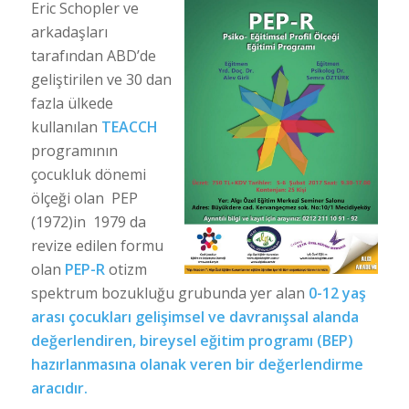
Eric Schopler ve
arkadaşları
tarafından ABD’de
geliştirilen ve 30 dan
fazla ülkede
kullanılan
TEACCH
programının
çocukluk dönemi
ölçeği olan PEP
(1972)in 1979 da
revize edilen formu
olan
PEP-R
otizm
spektrum bozukluğu grubunda yer alan
0-12 yaş
arası çocukları gelişimsel ve davranışsal alanda
değerlendiren, bireysel eğitim programı (BEP)
hazırlanmasına olanak veren bir değerlendirme
aracıdır.