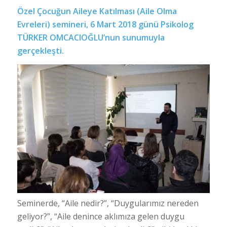
Özel Çocuğun Aileye Katılması (Aile Olma
Evreleri) semineri, 6 Mart 2018 günü Psikolog
TÜRKER OMCACIOĞLU’nun sunumuyla
gerçekleşti.
Seminerde, “Aile nedir?”, “Duygularımız nereden
geliyor?”, “Aile denince aklımıza gelen duygu