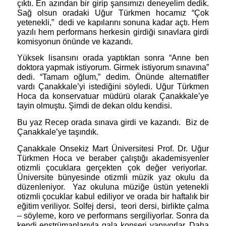
çıktı. En azından bir girip şansımızı deneyelim dedik.
Sağ olsun oradaki Uğur Türkmen hocamız “Çok
yetenekli,”
dedi ve kapılarını sonuna kadar açtı. Hem
yazılı hem performans herkesin girdiği sınavlara girdi
komisyonun önünde ve kazandı.
Yüksek lisansını orada yaptıktan sonra “Anne ben
doktora yapmak istiyorum. Girmek istiyorum sınavına”
dedi. “Tamam oğlum,” dedim. Önünde alternatifler
vardı Çanakkale’yi istediğini söyledi. Uğur Türkmen
Hoca da konservatuar müdürü olarak Çanakkale’ye
tayin olmuştu. Şimdi de dekan oldu kendisi.
Bu yaz Recep orada sınava girdi ve kazandı.
Biz de
Çanakkale’ye taşındık.
Çanakkale Onsekiz Mart Üniversitesi Prof. Dr. Uğur
Türkmen Hoca ve beraber çalıştığı akademisyenler
otizmli çocuklara gerçekten çok değer veriyorlar.
Üniversite bünyesinde otizmli müzik yaz okulu da
düzenleniyor.
Yaz okuluna müziğe üstün yetenekli
otizmli çocuklar kabul ediliyor ve orada bir haftalık bir
eğitim veriliyor. Solfej dersi,
teori dersi, birlikte çalma
– söyleme, koro ve performans sergiliyorlar. Sonra da
kendi enstrümanlarıyla gala konseri yapıyorlar. Daha