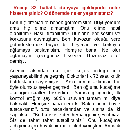
Recep 32 haftalık dünyaya geldiğinde neler
hissetmiştiniz? O dönemde neler yaşamıştınız?
Ben hiç prematüre bebek görmemiştim. Duyuyordum
ama hiç elime almamıştım. Onu elime nasıl
alabilirim? Nasıl tutabilirim? Bunların endişesini ve
korkusunu duymuştum. Beni kuvözün olduğu yere
götürdüklerinde büyük bir heyecan ve korkuyla
ağlamaya başlamıştım. Hemşire bana “Ne olur
ağlamayın, çocuğunuz hisseder. Huzursuz olur”
demişti.
Ailemin aklından da, çok küçük olduğu için
yaşamayabilir diye geçmiş. Doktorlar ilk 72 saati kritik
bulduklarını söylemişler.
Ama benim aklımdan hiç
öyle olumsuz şeyler geçmedi. Ben oğlumu kucağıma
alacağım saatleri bekledim.
Yanına gittiğimde, ilk
kontrol ettiğim şey bütün uzuvları tamam mı diye
bakmaktı. Hemşire bana dedi ki “Bakın bunu böyle
tutacaksınız,”, tuttu bacaklarından ve sırtına da iki
şaplak attı. “Bu hareketlerden herhangi bir şey olmaz.
Siz de rahat rahat tutabilirsiniz.” Onu kucağıma
aldığımda çok büyük bir mutluluk duymuştum. Annelik