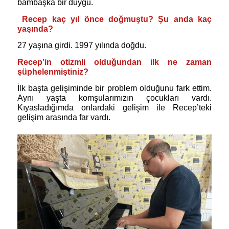
bambaşka bir duygu.
Recep kaç yıl önce doğmuştu? Şu anda kaç
yaşında?
27 yaşına girdi. 1997 yılında doğdu.
Recep’in otizmli olduğundan ilk ne zaman
şüphelenmiştiniz?
İlk başta gelişiminde bir problem olduğunu fark ettim.
Aynı yaşta komşularımızın çocukları vardı.
Kıyasladığımda onlardaki gelişim ile Recep’teki
gelişim arasında far vardı.