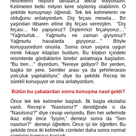
nesnelerin hepsini defalarca tekrar ediyordum.
Kelimeleri belki milyon kere söylemiş olabilirim. O
şekilde konuşmayı öğrendi. Tek tek kelimelerin ne
olduğunu anlatıyordum. Diş fırçası mesela… Bir
yaşından itibaren elline diş fırçası vermiştim.
“Diş
fırçası… Ne yapıyoruz? Dişlerimizi fırçalıyoruz…”
“Yağmurluk… Yağmurlu ne zaman giyiyoruz?
Yağmurlu havalarda giyiyoruz…” Böyle
konuşuyordum onunla. Sonra onun yaşına uygun
minik hikaye kitapları buldum. Bu kitabın içindeki
resimlerde gördüklerini birebir anlatmaya başladım.
“Bu tren…” diyordum, “Nereye gidiyor? Bir yerden,
başka bir yere. Semtler arası ya da şehirlerarası
yolculuk yapılabiliyor,” diye bu şekilde Recep ile
sürekli konuşuyor ve ona anlatıyordum.
Bütün bu çabalardan sonra konuşma nasıl geldi?
Önce tek tek kelimeler başladı. İlk başta ekolalisi
vardı. Recep’e “Nasılsınız?” dendiğinde o da
“Nasılsınız?” diye cevap veriyordu. Ben her seferinde
ikaz edip önce “İyiyim,” demeyi sonra da “Sen
nasılsın?”
demeyi öğrettim. Önce iyi bir öğrettim. Bu
şekilde önce iki kelimelik cümleler daha sonra normal
cümleler kurmaya başladı.