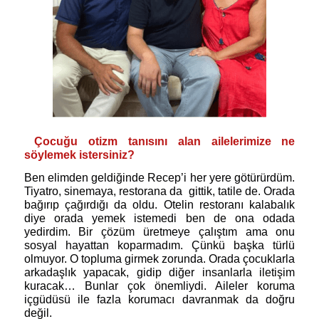
Çocuğu otizm tanısını alan ailelerimize ne
söylemek istersiniz?
Ben elimden geldiğinde Recep’i her yere götürürdüm.
Tiyatro, sinemaya, restorana da
gittik, tatile de. Orada
bağırıp çağırdığı da oldu. Otelin restoranı kalabalık
diye orada yemek istemedi ben de ona odada
yedirdim. Bir çözüm üretmeye çalıştım ama onu
sosyal hayattan koparmadım. Çünkü başka türlü
olmuyor. O topluma girmek zorunda. Orada çocuklarla
arkadaşlık yapacak, gidip diğer insanlarla iletişim
kuracak… Bunlar çok önemliydi. Aileler koruma
içgüdüsü ile fazla korumacı davranmak da doğru
değil.