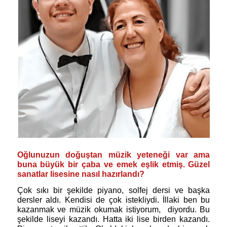
Oğlunuzun doğuştan müzik yeteneği var ama
buna büyük bir çaba ve emek eşlik etmiş. Güzel
sanatlar lisesine nasıl hazırlandı?
Çok sıkı bir şekilde piyano, solfej dersi ve başka
dersler aldı. Kendisi de çok istekliydi. İllaki ben bu
kazanmak ve müzik okumak istiyorum,
diyordu. Bu
şekilde liseyi kazandı. Hatta iki lise birden kazandı.