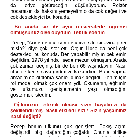
da ileriye götüreceğini düşünüyorum. Rektör
hocamızın da hakkını yemeyelim o da çok değerli ve
çok destekleyici bu konuda.
Bu arada siz de aynı üniversitede öğrenci
olmuşsunuz diye duydum. Tebrik ederim.
Recep, “Anne ne olur sen de üniversite sınavına girer
misin?” diye çok ısrar etti. Orçun Hoca da beni çok
destekledi bu konuda. Ben yapabilir miyim pek emin
değildim. 1978 yılında lisede mezun olmuşum. Arada
çok zaman geçmiş, bir de ben 66 yaşındayım. Nasıl
olur, derken sınava girdim ve kazandım.
Bunu yapma
amacım da diploma sahibi olmak değildi. Benim için
rol model olmak çok önemliydi. Okumanın, eğitimin
ve ufkumuzu genişletmenin yaşı olmadığını
göstermek istedim.
Oğlunuzun otizmli olması sizin hayatınızı da
şekillendirmiş. Nasıl etkiledi sizi? Sizin yaşamınız
nasıl değişti?
Recep benim ufkumu çok genişletti. Bakış açımı
değiştirdi, bilgi dağarcığım çoğaldı. Onunla birlikte