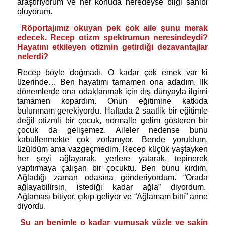
araştırıyorum ve her konuda neredeyse bilgi sahibi
oluyorum.
Röportajımız okuyan pek çok aile şunu merak
edecek. Recep otizm spektrumun neresindeydi?
Hayatını etkileyen otizmin getirdiği dezavantajlar
nelerdi?
Recep böyle doğmadı. O kadar çok emek var ki
üzerinde… Ben hayatımı tamamen ona adadım. İlk
dönemlerde ona odaklanmak için dış dünyayla ilgimi
tamamen kopardım. Onun eğitimine katkıda
bulunmam gerekiyordu. Haftada 2 saatlik bir eğitimle
değil otizmli bir çocuk, normalle gelim gösteren bir
çocuk da gelişemez. Aileler nedense bunu
kabullenmekte çok zorlanıyor. Bende yoruldum,
üzüldüm ama vazgeçmedim. Recep küçük yaştayken
her şeyi ağlayarak, yerlere yatarak, tepinerek
yaptırmaya çalışan bir çocuktu. Ben bunu kırdım.
Ağladığı zaman odasına gönderiyordum. “Orada
ağlayabilirsin, istediği kadar ağla” diyordum.
Ağlaması bitiyor, çıkıp geliyor ve “Ağlamam bitti” anne
diyordu.
Şu an benimle o kadar yumuşak yüzle ve sakin