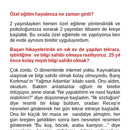
Özel eğitim hayatınıza ne zaman girdi?
2 yaşındayken hemen özel eğitime yönlendirdik ve
psikoloğumuza sorarak 2 yaşından itibaren de kreşe
başlattık. Bu sırada özel eğitimde ne yapılıyorsa ben
de evde aynısını birebir uyguluyordum.
Başarı hikayelerinde en sık ev de yapılan tekrara,
işbirliğine
ve bilgi sahibi olmaya rastlıyoruz. 25 yıl
önce kolay mıydı bilgi sahibi olmak?
Çok zordu. O dönemlerde internet yoktu. Kaynaklara
ulaşmak ve bilgi sahibi olmak kolay olmuyordu. Barış
Korkmaz’ın ‘Yağmur Adamlar’ kitabı vardı. Onu aldım,
okudum. Baktım anlatılanlar oğlum ile birebir
örtüşüyor, anne olarak “Ne yapabilirim ve nasıl faydalı
olabilirim?” diye düşünmeye başladım. “İlk sözlüğüm”
diye resimli bir kitap buldum, oradan Recep’e
nesneleri göstererek her gün tekrar etmeye başladık.
Ona bir küçük bir masa ve
sandalye almıştım, her
gün kreşten geldikten sonra ben nesneleri resimleri
göstererek “Bu kuş, böcek, araba kamyon…” diye