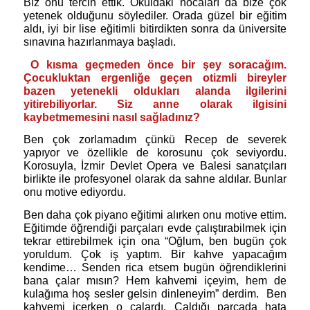
Biz onu tercih ettik. Okuldaki hocaları da bize çok
yetenek olduğunu söylediler. Orada güzel bir eğitim
aldı, iyi bir lise eğitimli bitirdikten sonra da üniversite
sınavına hazırlanmaya başladı.
O kısma geçmeden önce bir şey soracağım.
Çocukluktan ergenliğe geçen otizmli bireyler
bazen yetenekli oldukları alanda ilgilerini
yitirebiliyorlar. Siz anne olarak ilgisini
kaybetmemesini nasıl sağladınız?
Ben çok zorlamadım çünkü Recep de severek
yapıyor ve özellikle de korosunu çok seviyordu.
Korosuyla, İzmir Devlet Opera ve Balesi sanatçıları
birlikte ile profesyonel olarak da sahne aldılar. Bunlar
onu motive ediyordu.
Ben daha çok piyano eğitimi alırken onu motive ettim.
Eğitimde öğrendiği parçaları evde çalıştırabilmek için
tekrar ettirebilmek için ona “Oğlum, ben bugün çok
yoruldum. Çok iş yaptım. Bir kahve yapacağım
kendime… Senden rica etsem bugün öğrendiklerini
bana çalar mısın? Hem kahvemi içeyim, hem de
kulağıma hoş sesler gelsin dinleneyim” derdim.
Ben
kahvemi içerken o çalardı. Çaldığı parçada hata