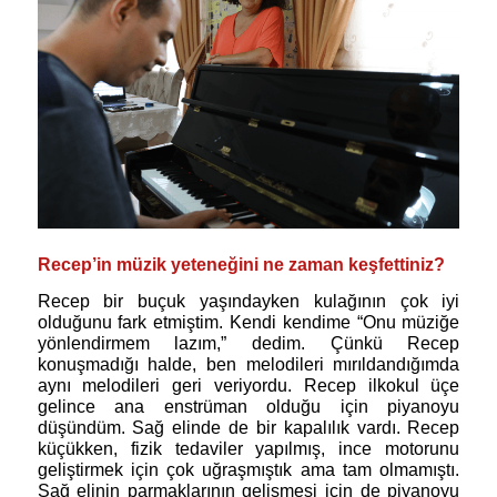
Recep’in müzik yeteneğini ne zaman keşfettiniz?
Recep bir buçuk yaşındayken kulağının çok iyi
olduğunu fark etmiştim. Kendi kendime “Onu müziğe
yönlendirmem lazım,” dedim. Çünkü Recep
konuşmadığı halde, ben melodileri mırıldandığımda
aynı melodileri geri veriyordu. Recep ilkokul üçe
gelince ana enstrüman olduğu için piyanoyu
düşündüm. Sağ elinde de bir kapalılık vardı. Recep
küçükken, fizik tedaviler yapılmış, ince motorunu
geliştirmek için çok uğraşmıştık ama tam olmamıştı.
Sağ elinin parmaklarının gelişmesi için de piyanoyu