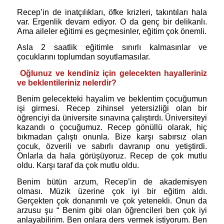
Recep’in de inatçılıkları, öfke krizleri, takıntıları hala
var. Ergenlik devam ediyor. O da genç bir delikanlı.
Ama aileler eğitimi es geçmesinler, eğitim çok önemli.
Asla 2 saatlik eğitimle sınırlı kalmasınlar ve
çocuklarını toplumdan soyutlamasılar.
Oğlunuz ve kendiniz için gelecekten hayalleriniz
ve beklentileriniz nelerdir?
Benim gelecekteki hayalim ve beklentim çocuğumun
işi girmesi. Recep zihinsel yetersizliği olan bir
öğrenciyi da üniversite sınavına çalıştırdı. Üniversiteyi
kazandı o çocuğumuz. Recep gönüllü olarak, hiç
bıkmadan çalıştı onunla. Bize karşı sabırsız olan
çocuk, özverili ve sabırlı davranıp onu yetiştirdi.
Onlarla da hala görüşüyoruz. Recep de çok mutlu
oldu. Karşı taraf da çok mutlu oldu.
Benim bütün arzum, Recep’in de akademisyen
olması. Müzik üzerine çok iyi bir eğitim aldı.
Gerçekten çok donanımlı ve çok yetenekli. Onun da
arzusu şu “ Benim gibi olan öğrencileri ben çok iyi
anlayabilirim. Ben onlara ders vermek istiyorum. Ben