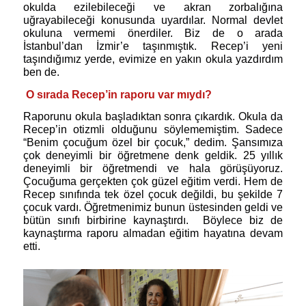
okulda ezilebileceği ve akran zorbalığına
uğrayabileceği konusunda uyardılar. Normal devlet
okuluna vermemi önerdiler. Biz de o arada
İstanbul’dan İzmir’e taşınmıştık. Recep’i yeni
taşındığımız yerde, evimize en yakın okula yazdırdım
ben de.
O sırada Recep’in raporu var mıydı?
Raporunu okula başladıktan sonra çıkardık. Okula da
Recep’in otizmli olduğunu söylememiştim. Sadece
“Benim çocuğum özel bir çocuk,” dedim. Şansımıza
çok deneyimli bir öğretmene denk geldik. 25 yıllık
deneyimli bir öğretmendi ve hala görüşüyoruz.
Çocuğuma gerçekten çok güzel eğitim verdi. Hem de
Recep sınıfında tek özel çocuk değildi, bu şekilde 7
çocuk vardı. Öğretmenimiz bunun üstesinden geldi ve
bütün sınıfı birbirine kaynaştırdı.
Böylece biz de
kaynaştırma raporu almadan eğitim hayatına devam
etti.