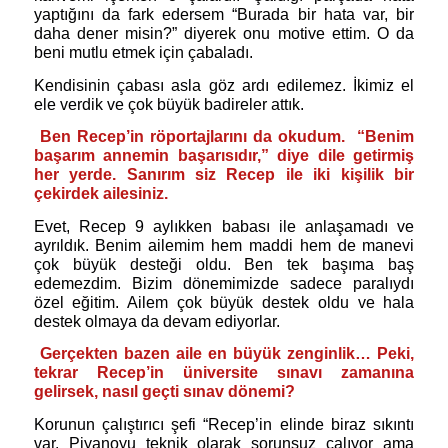
yaptığını da fark edersem “Burada bir hata var, bir
daha dener misin?” diyerek onu motive ettim. O da
beni mutlu etmek için çabaladı.
Kendisinin çabası asla göz ardı edilemez. İkimiz el
ele verdik ve çok büyük badireler attık.
Ben Recep’in röportajlarını da okudum. “Benim
başarım annemin başarısıdır,” diye dile getirmiş
her yerde. Sanırım siz Recep ile iki kişilik bir
çekirdek ailesiniz.
Evet, Recep 9 aylıkken babası ile anlaşamadı ve
ayrıldık. Benim ailemim hem maddi hem de manevi
çok büyük desteği oldu. Ben tek başıma baş
edemezdim. Bizim dönemimizde sadece paralıydı
özel eğitim. Ailem çok büyük destek oldu ve hala
destek olmaya da devam ediyorlar.
Gerçekten bazen aile en büyük zenginlik… Peki,
tekrar Recep’in üniversite sınavı zamanına
gelirsek, nasıl geçti sınav dönemi?
Korunun çalıştırıcı şefi “Recep’in elinde biraz sıkıntı
var. Piyanoyu teknik olarak sorunsuz çalıyor ama