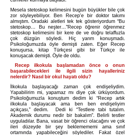
Mesela stetoskop kelimesini bugün büyükler bile çok
zor söyleyebiliyor. Ben Recep’e bir doktor takımı
almıştım. Oradaki aletleri tek tek gösteriyordum “Bu
stetoskop… Bu neşter…”Recep öğrenir öğrenmez
stetoskop kelimesini bir kere de ve doğru telaffuzla
çok düzgün söyledi. Hiç yarım konuşmadı.
Psikoloğumuzda öyle demişti zaten. Eğer Recep
konuşursa, kitap Türkçesi gibi bir Türkçe ile
konuşacak demişti. Öyle de oldu.
Recep ilkokula başlamadan önce o onun
başarabilecekleri ile ilgili sizin hayalleriniz
nelerdir? Nasıl bir okul hayatı oldu?
İlkokula başlayacağı zaman çok endişeliydim.
Yapabilirim mi, yapamaz mı diye çok ürküyordum.
Psikoloğumuzla konuştum dedim ki “Recep artık
ilkokula başlayacak ama ben ben endişeliyim
açıkçası,” dedim.
Dedi ki “Testlere tabi tutalım.
Akademik durumu nedir bir bakalım”. Belirli testler
uyguladılar. Bana, vasat bir öğrenci olacağını ve çok
ileri düzeyde bir şey beklemememi ama sınıf
ortamında yapabileceğini söylediler. Fakat özel