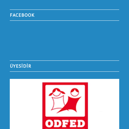
FACEBOOK
ÜYESİDİR