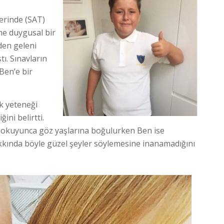
erinde (SAT)
ine duygusal bir
den geleni
ı. Sınavların
Ben’e bir
k yeteneği
ini belirtti.
u okuyunca göz yaşlarına boğulurken Ben ise
kkında böyle güzel şeyler söylemesine inanamadığını