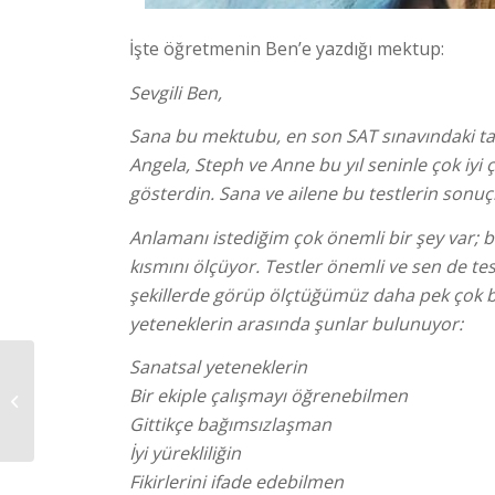
İşte öğretmenin Ben’e yazdığı mektup:
Sevgili Ben,
Sana bu mektubu, en son SAT sınavındaki tavr
Angela, Steph ve Anne bu yıl seninle çok iyi
gösterdin. Sana ve ailene bu testlerin sonuç
Anlamanı istediğim çok önemli bir şey var; b
kısmını ölçüyor. Testler önemli ve sen de te
şekillerde görüp ölçtüğümüz daha pek çok be
yeteneklerin arasında şunlar bulunuyor:
Sanatsal yeteneklerin
Kervansaray Ticaret
Meslek Lisesinde
Bir ekiple çalışmayı öğrenebilmen
Kaynaştırma
Gittikçe bağımsızlaşman
Semineri Verdik
İyi yürekliliğin
Fikirlerini ifade edebilmen