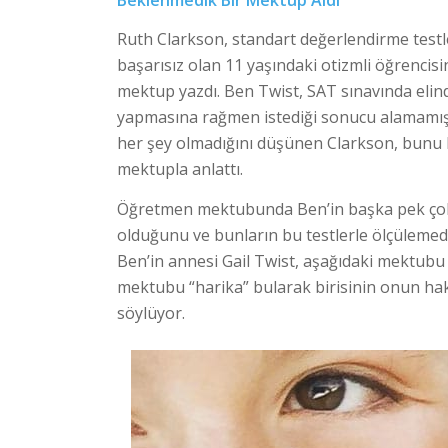
Ruth Clarkson, standart değerlendirme testl
başarısız olan 11 yaşındaki otizmli öğrencis
mektup yazdı. Ben Twist, SAT sınavında elin
yapmasına rağmen istediği sonucu alamamışt
her şey olmadığını düşünen Clarkson, bunu 
mektupla anlattı.
Öğretmen mektubunda Ben’in başka pek ço
olduğunu ve bunların bu testlerle ölçülemediğ
Ben’in annesi Gail Twist, aşağıdaki mektub
mektubu “harika” bularak birisinin onun ha
söylüyor.