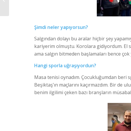
PSİKOTİK, BİPOLAR
BOZUKLUK RİSKİ VE
ERKEN...
Şimdi neler yapıyorsun?
Salgından dolayı bu aralar hiçbir şey yapa
kariyerim olmuştu. Korolara gidiyordum. El 
ama salgın bitmeden başlamaları bence çok y
Hangi sporla uğraşıyordun?
Masa tenisi oynadım. Çocukluğumdan beri sp
Beşiktaş’ın maçlarını kaçırmazdım. Bir de ulu
benim ilgilimi çeken bazı branşların müsabak