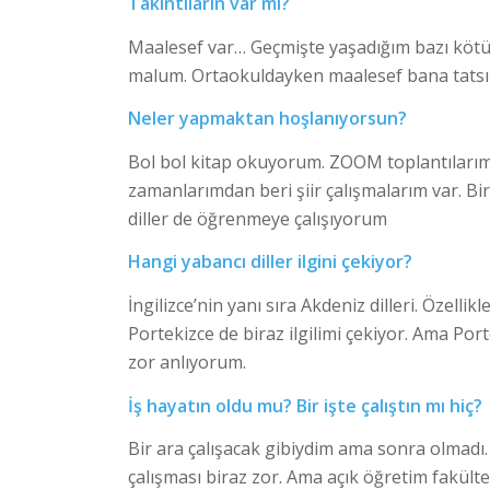
Takıntıların var mı?
Maalesef var… Geçmişte yaşadığım bazı kötü
malum. Ortaokuldayken maalesef bana tatsız 
Neler yapmaktan hoşlanıyorsun?
Bol bol kitap okuyorum. ZOOM toplantılarım o
zamanlarımdan beri şiir çalışmalarım var. Bi
diller de öğrenmeye çalışıyorum
Hangi yabancı diller ilgini çekiyor?
İngilizce’nin yanı sıra Akdeniz dilleri. Özell
Portekizce de biraz ilgilimi çekiyor. Ama Port
zor anlıyorum.
İş hayatın oldu mu? Bir işte çalıştın mı hiç?
Bir ara çalışacak gibiydim ama sonra olmadı
çalışması biraz zor. Ama açık öğretim fakülte