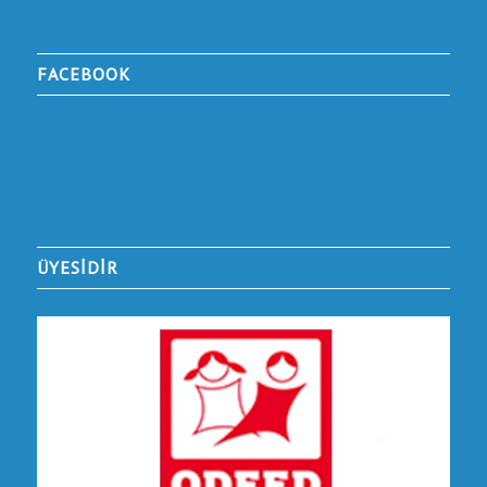
FACEBOOK
ÜYESİDİR