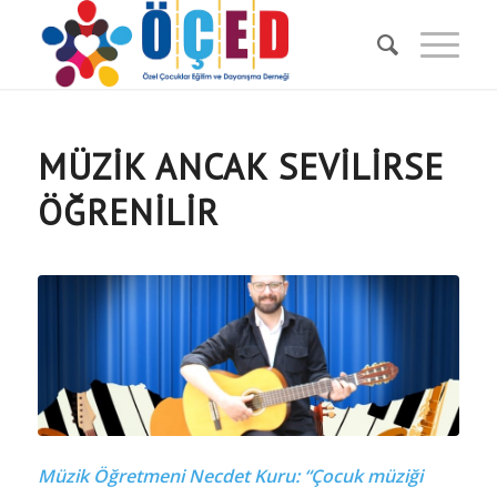
MÜZİK ANCAK SEVİLİRSE
ÖĞRENİLİR
Müzik Öğretmeni Necdet Kuru: “Çocuk müziği