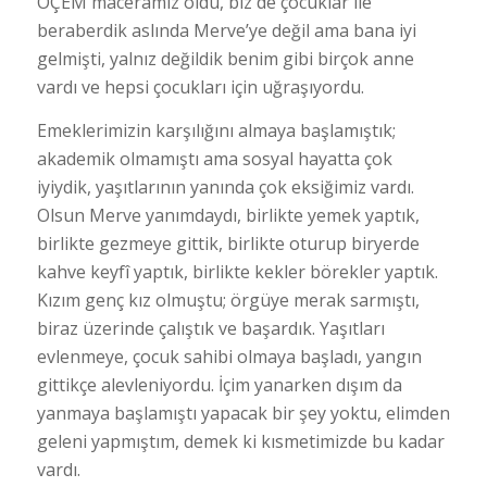
ÖÇEM maceramız oldu, biz de çocuklar ile
beraberdik aslında Merve’ye değil ama bana iyi
gelmişti, yalnız değildik benim gibi birçok anne
vardı ve hepsi çocukları için uğraşıyordu.
Emeklerimizin karşılığını almaya başlamıştık;
akademik olmamıştı ama sosyal hayatta çok
iyiydik, yaşıtlarının yanında çok eksiğimiz vardı.
Olsun Merve yanımdaydı, birlikte yemek yaptık,
birlikte gezmeye gittik, birlikte oturup biryerde
kahve keyfî yaptık, birlikte kekler börekler yaptık.
Kızım genç kız olmuştu; örgüye merak sarmıştı,
biraz üzerinde çalıştık ve başardık. Yaşıtları
evlenmeye, çocuk sahibi olmaya başladı, yangın
gittikçe alevleniyordu. İçim yanarken dışım da
yanmaya başlamıştı yapacak bir şey yoktu, elimden
geleni yapmıştım, demek ki kısmetimizde bu kadar
vardı.