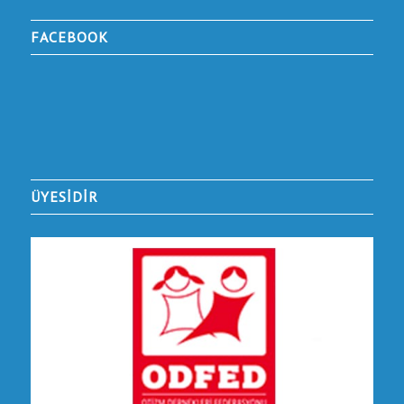
FACEBOOK
ÜYESİDİR