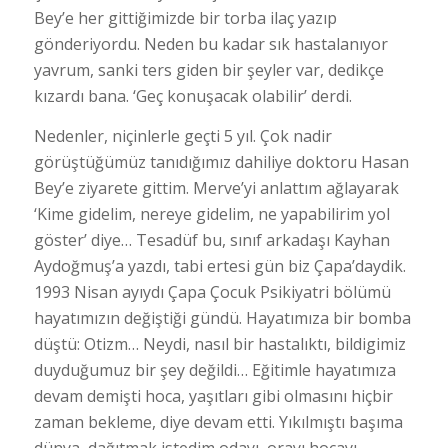
Bey’e her gittiğimizde bir torba ilaç yazıp
gönderiyordu. Neden bu kadar sık hastalanıyor
yavrum, sanki ters giden bir şeyler var, dedikçe
kızardı bana. ‘Geç konuşacak olabilir’ derdi.
Nedenler, niçinlerle geçti 5 yıl. Çok nadir
görüştüğümüz tanıdığımız dahiliye doktoru Hasan
Bey’e ziyarete gittim. Merve’yi anlattım ağlayarak
‘Kime gidelim, nereye gidelim, ne yapabilirim yol
göster’ diye… Tesadüf bu, sınıf arkadaşı Kayhan
Aydoğmuş’a yazdı, tabi ertesi gün biz Çapa’daydik.
1993 Nisan ayıydı Çapa Çocuk Psikiyatri bölümü
hayatımızın değiştiği gündü. Hayatımıza bir bomba
düştü: Otizm… Neydi, nasıl bir hastalıktı, bildigimiz
duyduğumuz bir şey değildi… Eğitimle hayatımıza
devam demişti hoca, yaşıtları gibi olmasını hiçbir
zaman bekleme, diye devam etti. Yıkılmıştı başıma
dünya, dağıtmak istedim odayı, orayı hocayı.