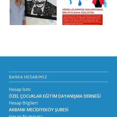
BANKA HESABIMIZ
Hesap İsmi:
ÖZEL ÇOCUKLAR EĞİTİM DAYANIŞMA DERNEĞİ
Hesap Bilgileri:
AKBANK MECİDİYEKÖY ŞUBESİ
Hesap Numarası: