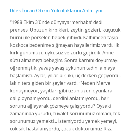
Dilek İrican Otizm Yolculuklarını Anlatıyor…
“1988 Ekim 3’ünde dünyaya ‘merhaba’ dedi
prenses. Upuzun kirpikleri, zeytin gözleri, küçücük
burnu ile porselen bebek gibiydi. Kalbimden taşıp
koskoca bedenime sığmayan hayallerimiz vardı. İlk
kırk günümüzü uykusuz ve zorlu geçirdik. Anne
sütü almamıştı bebeğim. Sonra karnını doyurmayı
öğrenmiştik, yavaş yavaş uykunun tadını almaya
başlamıştı. Aylar, yıllar bir, iki, üç derken geçiyordu,
lakin ters giden bir şeyler vardı. ‘Neden Merve
konuşmuyor, yaşıtları gibi uzun uzun oyunlara
dalıp oynamıyordu, derdini anlatmıyordu, her
sorunu ağlayarak çözmeye çalışıyordu? Oysaki
zamanında yürüdü, tuvalet sorunumuz olmadı, tek
sorunumuz yemekti… İstemiyordu yemek yemeyi,
çok sık hastalanıyordu, çocuk doktorumuz Rıza