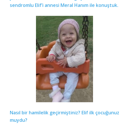
sendromlu Elif’i annesi Meral Hanım ile konuştuk.
Nasıl bir hamilelik geçirmiştiniz? Elif ilk çocuğunuz
muydu?