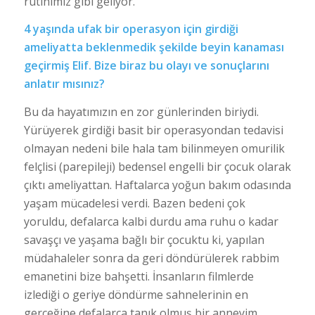
rutinimiz gibi geliyor.
4 yaşında ufak bir operasyon için girdiği
ameliyatta beklenmedik şekilde beyin kanaması
geçirmiş Elif. Bize biraz bu olayı ve sonuçlarını
anlatır mısınız?
Bu da hayatımızın en zor günlerinden biriydi.
Yürüyerek girdiği basit bir operasyondan tedavisi
olmayan nedeni bile hala tam bilinmeyen omurilik
felçlisi (parepileji) bedensel engelli bir çocuk olarak
çıktı ameliyattan. Haftalarca yoğun bakım odasında
yaşam mücadelesi verdi. Bazen bedeni çok
yoruldu, defalarca kalbi durdu ama ruhu o kadar
savaşçı ve yaşama bağlı bir çocuktu ki, yapılan
müdahaleler sonra da geri döndürülerek rabbim
emanetini bize bahşetti. İnsanların filmlerde
izlediği o geriye döndürme sahnelerinin en
gerçeğine defalarca tanık olmuş bir anneyim.