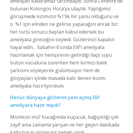
ameliyatı kaldıramaz tarzındaydı. Sonra Cenevre’de
bulunan Kolongos Hoca’ya ulaştık. Yaptığımız
görüşmede kızımızın %1’lik bir şansı olduğunu ve
o %1 için elinden ne gelirse yapacağını ancak biz
her türlü sonucu baştan kabul edersek bu
ameliyata gireceğini söyledi. Gözlerinizi kapatın
hayal edin… Sabahın 6’sında Elif’i ameliyata
hazırlamak için hemşirenin getirdiği ilaçlı suyu
bütün vücuduna sürerken hem kırmızı balık
şarkısını söyleyerek gülümsüyor hem de
gözyaşları içinde masada kalır denen kızımı
ameliyata hazırlıyordum.
Henüz dünyaya gözlerini yeni açmış Elif
ameliyata hazır mıydı?
Mümkün mü? Kucağımda küçücük, bağışıklığı çok
zayıf ama zamanla yarışan ve her geçen dakikada
kalbi hasar gören bir bebek vardı.