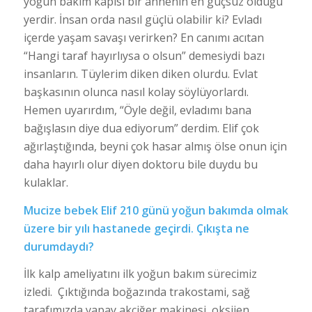
yoğun bakım kapısı bir annenin en güçsüz olduğu
yerdir. İnsan orda nasıl güçlü olabilir ki? Evladı
içerde yaşam savaşı verirken? En canımı acıtan
“Hangi taraf hayırlıysa o olsun” demesiydi bazı
insanların. Tüylerim diken diken olurdu. Evlat
başkasının olunca nasıl kolay söylüyorlardı.
Hemen uyarırdım, “Öyle değil, evladımı bana
bağışlasın diye dua ediyorum” derdim. Elif çok
ağırlaştığında, beyni çok hasar almış ölse onun için
daha hayırlı olur diyen doktoru bile duydu bu
kulaklar.
Mucize bebek Elif 210 günü yoğun bakımda olmak
üzere bir yılı hastanede geçirdi. Çıkışta ne
durumdaydı?
İlk kalp ameliyatını ilk yoğun bakım sürecimiz
izledi. Çıktığında boğazında trakostami, sağ
tarafımızda yapay akciğer makinesi, oksijen