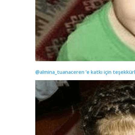
@almina_tuanaceren
‘e katkı için teşekkür