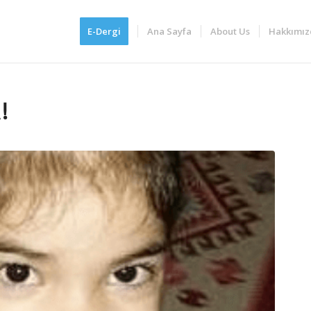
E-Dergi
Ana Sayfa
About Us
Hakkımız
!