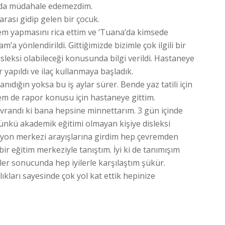
ulda müdahale edemezdim.
arası gidip gelen bir çocuk.
em yapmasını rica ettim ve ‘Tuana’da kimsede
’a yönlendirildi. Gittiğimizde bizimle çok ilgili bir
 disleksi olabileceği konusunda bilgi verildi. Hastaneye
r yapıldı ve ilaç kullanmaya başladık.
ıdığın yoksa bu iş aylar sürer. Bende yaz tatili için
hem de rapor konusu için hastaneye gittim.
avrandı ki bana hepsine minnettarım. 3 gün içinde
ünkü akademik eğitimi olmayan kişiye disleksi
syon merkezi arayışlarına girdim hep çevremden
r eğitim merkeziyle tanıştım. İyi ki de tanımışım
eller sonucunda hep iyilerle karşılaştım şükür.
lıkları sayesinde çok yol kat ettik hepinize