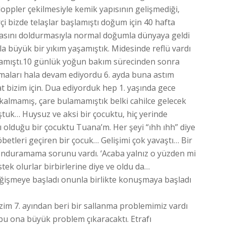
oppler çekilmesiyle kemik yapısının gelişmediği,
çi bizde telaşlar başlamıştı doğum için 40 hafta
tasını doldurmasıyla normal doğumla dünyaya geldi
a büyük bir yıkım yaşamıştık. Midesinde reflü vardı
nmamıştı.10 günlük yoğun bakım sürecinden sonra
smaları hala devam ediyordu 6. ayda buna astım
t bizim için. Dua ediyorduk hep 1. yaşında gece
 kalmamış, çare bulamamıştık belki cahilce gelecek
uk… Huysuz ve aksi bir çocuktu, hiç yerinde
olduğu bir çocuktu Tuana’m. Her şeyi “ıhh ıhh” diye
betleri geçiren bir çocuk… Gelişimi çok yavaştı… Bir
 konduramama sorunu vardı. ‘Acaba yalnız o yüzden mi
tek olurlar birbirlerine diye ve oldu da…
ğişmeye başladı onunla birlikte konuşmaya başladı
izim 7. ayından beri bir sallanma problemimiz vardı
bu ona büyük problem çıkaracaktı. Etrafı