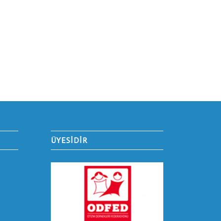
ÜYESİDİR