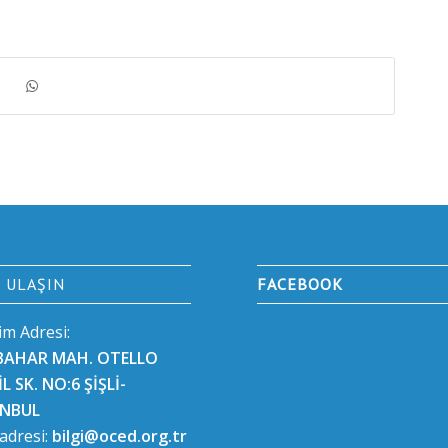
E ULAŞIN
FACEBOOK
şim Adresi:
BAHAR MAH. OTELLO
L SK. NO:6 ŞİŞLİ-
ANBUL
 adresi:
bilgi@oced.org.tr