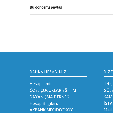
Bu gönderiyi paylaş
BANKA HESABIMIZ
BIZ
Hesap İsmi:
İleti
ÖZEL ÇOCUKLAR EĞİTİM
GÜL
DAYANIŞMA DERNEĞİ
KAMİ
Hesap Bilgileri:
İST
AKBANK MECİDİYEKÖY
Mail