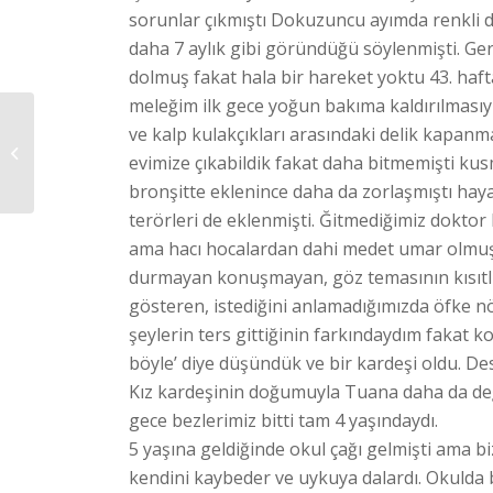
sorunlar çıkmıştı Dokuzuncu ayımda renkli d
daha 7 aylık gibi göründüğü söylenmişti. Ger
dolmuş fakat hala bir hareket yoktu 43. haf
meleğim ilk gece yoğun bakıma kaldırılmasıyl
ve kalp kulakçıkları arasındaki delik kapa
23 NİSAN RESİM
evimize çıkabildik fakat daha bitmemişti ku
SERGİSİ
bronşitte eklenince daha da zorlaşmıştı haya
terörleri de eklenmişti. Ğitmediğimiz doktor
ama hacı hocalardan dahi medet umar olmuşt
durmayan konuşmayan, göz temasının kısıtlı 
gösteren, istediğini anlamadığımızda öfke nö
şeylerin ters gittiğinin farkındaydım fakat
böyle’ diye düşündük ve bir kardeşi oldu. Des
Kız kardeşinin doğumuyla Tuana daha da de
gece bezlerimiz bitti tam 4 yaşındaydı.
5 yaşına geldiğinde okul çağı gelmişti ama b
kendini kaybeder ve uykuya dalardı. Okulda 