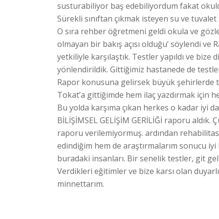
susturabiliyor baş edebiliyordum fakat ok
Sürekli sınıftan çıkmak isteyen su ve tuvalet 
O sıra rehber öğretmeni geldi okula ve gözl
olmayan bir bakış açısı olduğu’ söylendi ve Ram
yetkiliyle karşılaştık. Testler yapıldı ve bize
yönlendirildik. Gittiğimiz hastanede de testle
Rapor konusuna gelirsek büyük şehirlerde tan
Tokat’a gittiğimde hem ilaç yazdırmak için 
Bu yolda karşıma çıkan herkes o kadar iyi d
BİLİŞİMSEL GELİŞİM GERİLİĞİ raporu aldık. Ç
raporu verilemiyormuş. ardından rehabilita
edindiğim hem de araştırmalarım sonucu iyi bi
buradaki insanları. Bir senelik testler, git g
Verdikleri eğitimler ve bize karsı olan duyarlı
minnettarım.