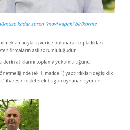
ünümüze kadar süren “mavi kapak” biriktirme
labilmek amacıyla özveride bulunarak topladıkları
eten firmaların asli sorumluluğudur.
stiklerin atıklarını toplama yükümlülüğünü,
yönetmeliğinde (ek 1, madde 1) yaptırdıkları değişiklik
pak” ibaresini ekleterek bugün oynanan oyunun