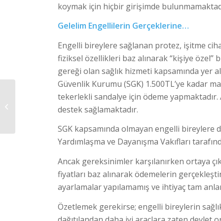
koymak için hiçbir girişimde bulunmamaktad
Gelelim Engellilerin Gerçeklerine…
Engelli bireylere sağlanan protez, işitme cih
fiziksel özellikleri baz alınarak “kişiye özel
gereği olan sağlık hizmeti kapsamında yer alı
Güvenlik Kurumu (SGK) 1.500TL’ye kadar manu
tekerlekli sandalye için ödeme yapmaktadır. A
PANDEMİ ENGELLİ
BİREYLERİ NASIL
destek sağlamaktadır.
ETKİLEDİ?
SGK kapsamında olmayan engelli bireylere d
Yardımlaşma ve Dayanışma Vakıfları tarafınd
Ancak gereksinimler karşılanırken ortaya ç
fiyatları baz alınarak ödemelerin gerçekleştir
ayarlamalar yapılamamış ve ihtiyaç tam anla
Özetlemek gerekirse; engelli bireylerin sağ
dağıtılandan daha iyi araçlara zaten devlet