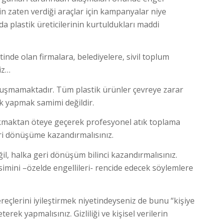
 zaten verdiği araçlar için kampanyalar niye
a plastik üreticilerinin kurtuldukları maddi
de olan firmalara, belediyelere, sivil toplum
iz…
luşmamaktadır. Tüm plastik ürünler çevreye zarar
k yapmak samimi değildir.
yıkmaktan öteye geçerek profesyonel atık toplama
geri dönüşüme kazandırmalısınız.
l, halka geri dönüşüm bilinci kazandırmalısınız.
simini –özelde engellileri- rencide edecek söylemlere
ereçlerini iyileştirmek niyetindeyseniz de bunu “kişiye
eterek yapmalısınız. Gizliliği ve kişisel verilerin