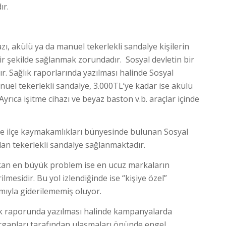
ır.
azı, akülü ya da manuel tekerlekli sandalye kişilerin
” bir şekilde sağlanmak zorundadır. Sosyal devletin bir
r. Sağlık raporlarında yazılması halinde Sosyal
el tekerlekli sandalye, 3.000TL’ye kadar ise akülü
yrıca işitme cihazı ve beyaz baston v.b. araçlar içinde
e ilçe kaymakamlıkları bünyesinde bulunan Sosyal
an tekerlekli sandalye sağlanmaktadır.
ıkan en büyük problem ise en ucuz markaların
ilmesidir. Bu yol izlendiğinde ise “kişiye özel”
mıyla giderilememiş oluyor.
lık raporunda yazılması halinde kampanyalarda
 organları tarafından ulaşmaları önünde engel