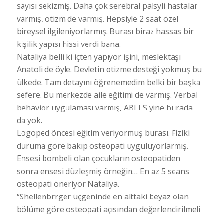
sayısı sekizmiş. Daha çok serebral palsyli hastalar
varmış, otizm de varmış. Hepsiyle 2 saat özel
bireysel ilgileniyorlarmış. Burası biraz hassas bir
kişilik yapısı hissi verdi bana.
Nataliya belli ki içten yapıyor işini, meslektaşı
Anatoli de öyle. Devletin otizme desteği yokmuş bu
ülkede. Tam detayını öğrenemedim belki bir başka
sefere. Bu merkezde aile eğitimi de varmış. Verbal
behavior uygulaması varmış, ABLLS yine burada
da yok.
Logoped öncesi eğitim veriyormuş burası. Fiziki
duruma göre bakıp osteopati uyguluyorlarmış.
Ensesi bombeli olan çocukların osteopatiden
sonra ensesi düzleşmiş örneğin… En az 5 seans
osteopati öneriyor Nataliya.
“Shellenbrrger üçgeninde en alttaki beyaz olan
bölüme göre osteopati açısından değerlendirilmeli