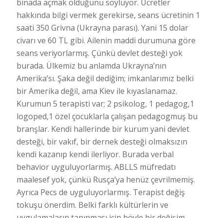
binada açmak olduğunu söylüyor. Ücretler
hakkında bilgi vermek gerekirse, seans ücretinin 1
saati 350 Grivna (Ukrayna parası). Yani 15 dolar
civarı ve 60 TL gibi. Ailenin maddi durumuna göre
seans veriyorlarmış. Çünkü devlet desteği yok
burada. Ülkemiz bu anlamda Ukrayna’nın
Amerika’sı. Şaka değil dediğim; imkanlarımız belki
bir Amerika değil, ama Kiev ile kıyaslanamaz.
Kurumun 5 terapisti var; 2 psikolog, 1 pedagog,1
logoped,1 özel çocuklarla çalışan pedagogmuş bu
branşlar. Kendi hallerinde bir kurum yani devlet
desteği, bir vakıf, bir dernek desteği olmaksızın
kendi kazanıp kendi ilerliyor. Burada verbal
behavior uyguluyorlarmış. ABLLS müfredatı
maalesef yok, çünkü Rusça’ya henüz çevrilmemiş.
Ayrıca Pecs de uyguluyorlarmış. Terapist değiş
tokuşu önerdim. Belki farklı kültürlerin ve
uygulamaların tanınması için böyle bir değişim