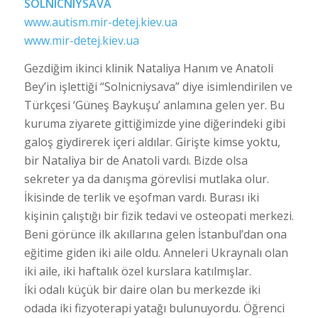
SOLNICNIYSAVA
www.autism.mir-detej.kiev.ua
www.mir-detej.kiev.ua
Gezdiğim ikinci klinik Nataliya Hanım ve Anatoli
Bey’in işlettiği “Solnicniysava” diye isimlendirilen ve
Türkçesi ‘Güneş Baykuşu’ anlamına gelen yer. Bu
kuruma ziyarete gittiğimizde yine diğerindeki gibi
galoş giydirerek içeri aldılar. Girişte kimse yoktu,
bir Nataliya bir de Anatoli vardı. Bizde olsa
sekreter ya da danışma görevlisi mutlaka olur.
İkisinde de terlik ve eşofman vardı. Burası iki
kişinin çalıştığı bir fizik tedavi ve osteopati merkezi.
Beni görünce ilk akıllarına gelen İstanbul’dan ona
eğitime giden iki aile oldu. Anneleri Ukraynalı olan
iki aile, iki haftalık özel kurslara katılmışlar.
İki odalı küçük bir daire olan bu merkezde iki
odada iki fizyoterapi yatağı bulunuyordu. Öğrenci