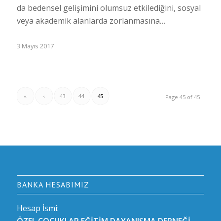
da bedensel gelişimini olumsuz etkilediğini, sosyal
veya akademik alanlarda zorlanmasına…
3 Mayıs 2017
«
‹
43
44
45
Page 45 of 45
BANKA HESABIMIZ
Hesap İsmi: