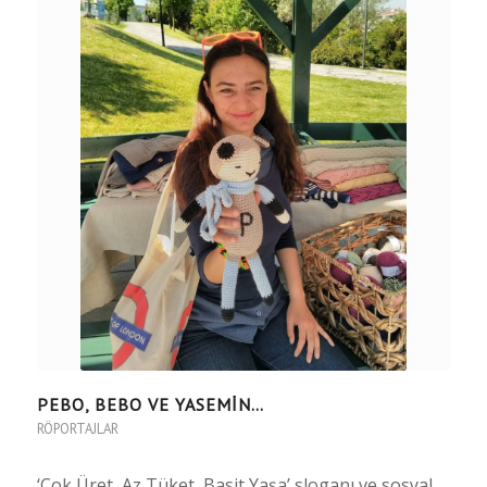
PEBO, BEBO VE YASEMIN…
RÖPORTAJLAR
‘Çok Üret, Az Tüket, Basit Yaşa’ sloganı ve sosyal