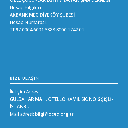
ÖZEL ÇOCUKLAR EĞİTİM DAYANIŞMA DERNEĞİ
Hesap Bilgileri:
AKBANK MECİDİYEKÖY ŞUBESİ
Hesap Numarası:
TR97 0004 6001 3388 8000 1742 01
BIZE ULAŞIN
İletişim Adresi:
GÜLBAHAR MAH. OTELLO KAMİL SK. NO:6 ŞİŞLİ-
İSTANBUL
Mail adresi:
bilgi@oced.org.tr