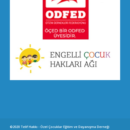
©2020 Telif Hakkı - Özel Çocuklar Eğitim ve Dayanışma Derneği