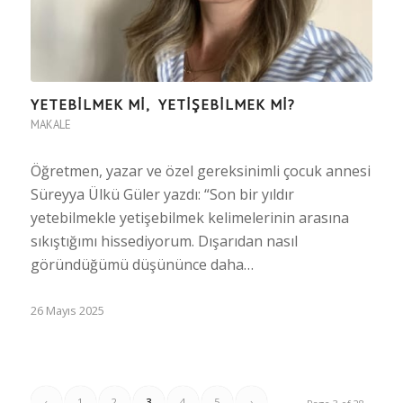
YETEBİLMEK Mİ, YETİŞEBİLMEK Mİ?
MAKALE
Öğretmen, yazar ve özel gereksinimli çocuk annesi
Süreyya Ülkü Güler yazdı: “Son bir yıldır
yetebilmekle yetişebilmek kelimelerinin arasına
sıkıştığımı hissediyorum. Dışarıdan nasıl
göründüğümü düşününce daha…
26 Mayıs 2025
‹
1
2
3
4
5
›