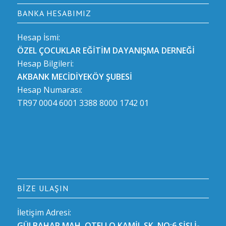
BANKA HESABIMIZ
Hesap İsmi:
ÖZEL ÇOCUKLAR EĞİTİM DAYANIŞMA DERNEĞİ
Hesap Bilgileri:
AKBANK MECİDİYEKÖY ŞUBESİ
Hesap Numarası:
TR97 0004 6001 3388 8000 1742 01
BIZE ULAŞIN
İletişim Adresi:
GÜLBAHAR MAH. OTELLO KAMİL SK. NO:6 ŞİŞLİ-