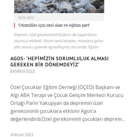
AGOS- ‘HEPIMIZIN SORUMLULUK ALMASI
GEREKEN BIR DÖNEMDEYIZ’
BASINDA ÖÇED
Özel Çocuklar Eğitim Derneği (ÖÇED) Başkanı ve
Algı ABA Terapi ve Çocuk Gelişim Merkezi Kurucu
Ortağı Parin Yakupyan da depremin özel
gereksinimli çocuklara etkisini Agos’a
değerlendirdi.Özel gereksinimli çocukları deprem…
4 Nisan 2023