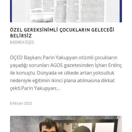
ÖZEL GEREKSINIMLI ÇOCUKLARIN GELECEĞI
BELIRSIZ
BASINDA ÖÇED
ÖÇED Başkanı Parin Yakupyan otizmli çocukların
yaşadığı sorunları AGOS gazetesinden İşhan Erdinç
ile konuştu. Dünyada ve ülkede artan yoksulluk
nedeniyle eğitimin ikinci plana atılmasına dikkat
çekti.Parin Yakupyan:…
6 Nisan 2022