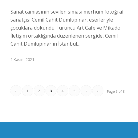
Sanat camiasının sevilen siması merhum fotoğraf
sanatçısı Cemil Cahit Dumlupınar, eserleriyle
çocuklara dokundu.Turuncu Art Cafe ve Mikado
İletişim ortaklığında düzenlenen sergide, Cemil
Cahit Dumlupınar'ın İstanbul…
1 Kasım 2021
‹
1
2
3
4
5
›
»
Page 3 of 8