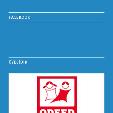
FACEBOOK
ÜYESİDİR