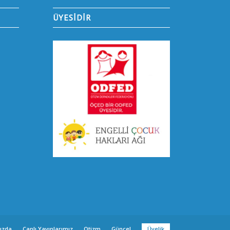
ÜYESİDİR
ızda
Canlı Yayınlarımız
Otizm
Güncel
Üyelik