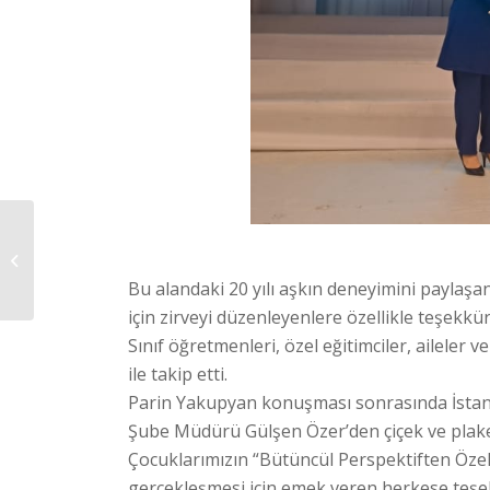
Özel Gereksinimli
Çocuklar ve RAM
Raporları
Bu alandaki 20 yılı aşkın deneyimini paylaşan
için zirveyi düzenleyenlere özellikle teşekkür 
Sınıf öğretmenleri, özel eğitimciler, aileler v
ile takip etti.
Parin Yakupyan konuşması sonrasında İstanb
Şube Müdürü Gülşen Özer’den çiçek ve plaket
Çocuklarımızın “Bütüncül Perspektiften Özel 
gerçekleşmesi için emek veren herkese teşe