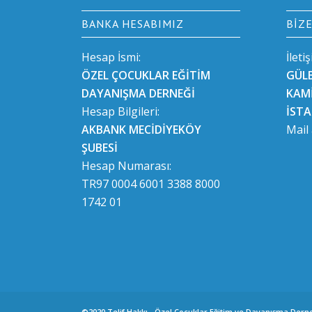
BANKA HESABIMIZ
BIZ
Hesap İsmi:
İleti
ÖZEL ÇOCUKLAR EĞİTİM
GÜL
DAYANIŞMA DERNEĞİ
KAMİ
Hesap Bilgileri:
İST
AKBANK MECİDİYEKÖY
Mail
ŞUBESİ
Hesap Numarası:
TR97 0004 6001 3388 8000
1742 01
©2020 Telif Hakkı - Özel Çocuklar Eğitim ve Dayanışma Dern