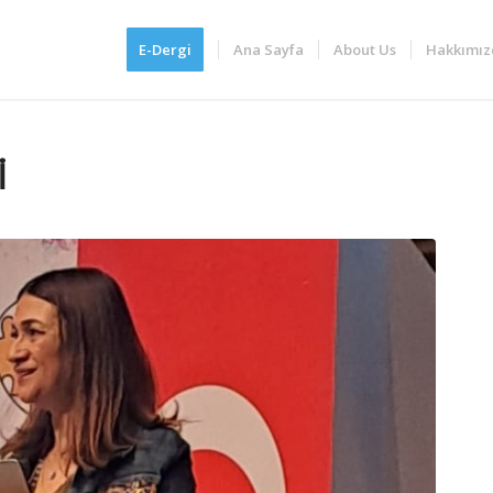
E-Dergi
Ana Sayfa
About Us
Hakkımız
I