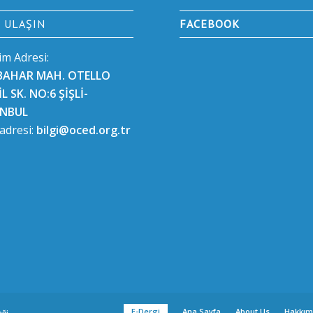
E ULAŞIN
FACEBOOK
şim Adresi:
BAHAR MAH. OTELLO
L SK. NO:6 ŞİŞLİ-
ANBUL
 adresi:
bilgi@oced.org.tr
E-Dergi
Ana Sayfa
About Us
Hakkım
eği