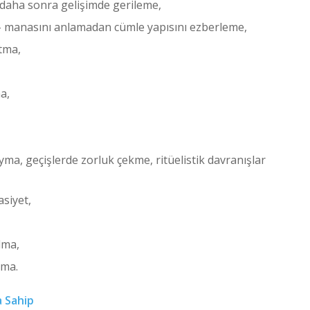
, daha sonra gelişimde gerileme,
e – manasını anlamadan cümle yapısını ezberleme,
tma,
a,
yma, geçişlerde zorluk çekme, ritüelistik davranışlar
asiyet,
lma,
lma.
a Sahip