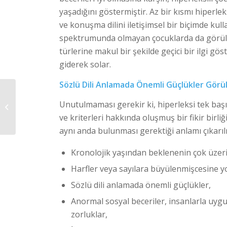
yaşadığını göstermiştir. Az bir kısmı hipe
ve konuşma dilini iletişimsel bir biçimde kul
spektrumunda olmayan çocuklarda da görüleb
türlerine makul bir şekilde geçici bir ilgi gös
giderek solar.
Sözlü Dili Anlamada Önemli Güçlükler Görü
Unutulmaması gerekir ki, hiperleksi tek başı
OTİZM GÖNÜLLÜLERİ
ve kriterleri hakkında oluşmuş bir fikir birli
aynı anda bulunması gerektiği anlamı çıkarılm
Kronolojik yaşından beklenenin çok üzer
Harfler veya sayılara büyülenmişcesine yo
Sözlü dili anlamada önemli güçlükler,
Anormal sosyal beceriler, insanlarla uyg
zorluklar,