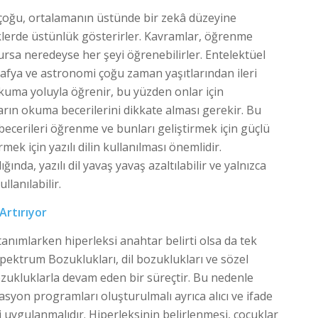
 çoğu, ortalamanın üstünde bir zekâ düzeyine
klerde üstünlük gösterirler. Kavramlar, öğrenme
ursa neredeyse her şeyi öğrenebilirler. Entelektüel
afya ve astronomi çoğu zaman yaşıtlarından ileri
okuma yoluyla öğrenir, bu yüzden onlar için
arın okuma becerilerini dikkate alması gerekir. Bu
 becerileri öğrenme ve bunları geliştirmek için güçlü
rmek için yazılı dilin kullanılması önemlidir.
ğında, yazılı dil yavaş yavaş azaltılabilir ve yalnızca
llanılabilir.
Artırıyor
anımlarken hiperleksi anahtar belirti olsa da tek
Spektrum Bozuklukları, dil bozuklukları ve sözel
zukluklarla devam eden bir süreçtir. Bu nedenle
tasyon programları oluşturulmalı ayrıca alıcı ve ifade
si uygulanmalıdır. Hiperleksinin belirlenmesi, çocuklar