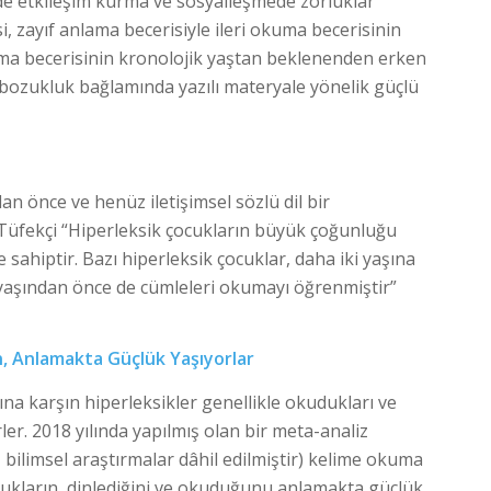
lde etkileşim kurma ve sosyalleşmede zorluklar
i, zayıf anlama becerisiyle ileri okuma becerisinin
uma becerisinin kronolojik yaştan beklenenden erken
 bozukluk bağlamında yazılı materyale yönelik güçlü
an önce ve henüz iletişimsel sözlü dil bir
Tüfekçi “Hiperleksik çocukların büyük çoğunluğu
sahiptir. Bazı hiperleksik çocuklar, daha iki yaşına
yaşından önce de cümleleri okumayı öğrenmiştir”
, Anlamakta Güçlük Yaşıyorlar
a karşın hiperleksikler genellikle okudukları ve
er. 2018 yılında yapılmış olan bir meta-analiz
ş bilimsel araştırmalar dâhil edilmiştir) kelime okuma
çocukların, dinlediğini ve okuduğunu anlamakta güçlük