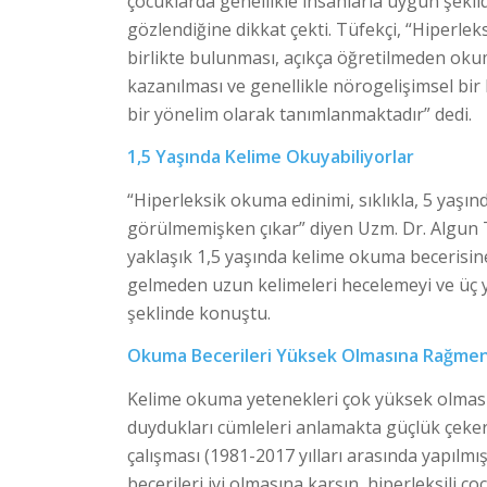
çocuklarda genellikle insanlarla uygun şeki
gözlendiğine dikkat çekti. Tüfekçi, “Hiperleks
birlikte bulunması, açıkça öğretilmeden ok
kazanılması ve genellikle nörogelişimsel bir
bir yönelim olarak tanımlanmaktadır” dedi.
1,5 Yaşında Kelime Okuyabiliyorlar
“Hiperleksik okuma edinimi, sıklıkla, 5 yaşınd
görülmemişken çıkar” diyen Uzm. Dr. Algun 
yaklaşık 1,5 yaşında kelime okuma becerisine 
gelmeden uzun kelimeleri hecelemeyi ve üç 
şeklinde konuştu.
Okuma Becerileri Yüksek Olmasına Rağmen
Kelime okuma yetenekleri çok yüksek olmasın
duydukları cümleleri anlamakta güçlük çekerl
çalışması (1981-2017 yılları arasında yapılmı
becerileri iyi olmasına karşın, hiperleksili 