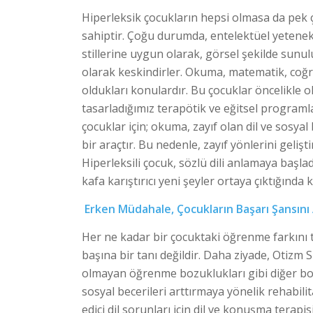
Hiperleksik çocukların hepsi olmasa da pek
sahiptir. Çoğu durumda, entelektüel yetene
stillerine uygun olarak, görsel şekilde sunul
olarak keskindirler. Okuma, matematik, coğr
oldukları konulardır. Bu çocuklar öncelikle 
tasarladığımız terapötik ve eğitsel programl
çocuklar için; okuma, zayıf olan dil ve sosyal
bir araçtır. Bu nedenle, zayıf yönlerini gelişti
Hiperleksili çocuk, sözlü dili anlamaya başladı
kafa karıştırıcı yeni şeyler ortaya çıktığında ku
Erken Müdahale, Çocukların Başarı Şansını 
Her ne kadar bir çocuktaki öğrenme farkını t
başına bir tanı değildir. Daha ziyade, Otizm 
olmayan öğrenme bozuklukları gibi diğer bo
sosyal becerileri arttırmaya yönelik rehabili
edici dil sorunları için dil ve konuşma terapi