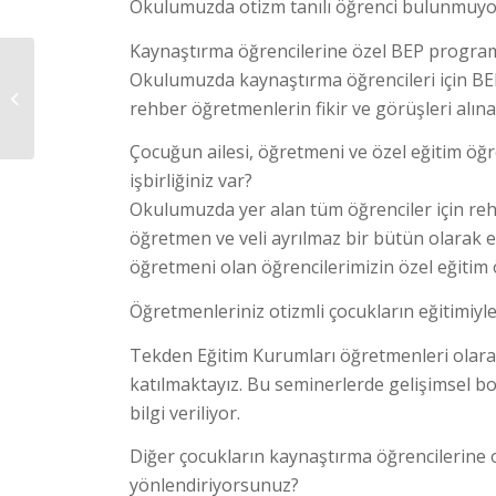
Okulumuzda otizm tanılı öğrenci bulunmuyor
Kaynaştırma öğrencilerine özel BEP programı
“DİSLEKSİ OLDUĞUMU
Okulumuzda kaynaştırma öğrencileri için BEP
38 YAŞINDA FARK
rehber öğretmenlerin fikir ve görüşleri alınar
ETTİM”
Çocuğun ailesi, öğretmeni ve özel eğitim öğre
işbirliğiniz var?
Okulumuzda yer alan tüm öğrenciler için rehb
öğretmen ve veli ayrılmaz bir bütün olarak el
öğretmeni olan öğrencilerimizin özel eğitim ö
Öğretmenleriniz otizmli çocukların eğitimiyle i
Tekden Eğitim Kurumları öğretmenleri olara
katılmaktayız. Bu seminerlerde gelişimsel b
bilgi veriliyor.
Diğer çocukların kaynaştırma öğrencilerine 
yönlendiriyorsunuz?