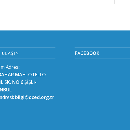
E ULAŞIN
FACEBOOK
şim Adresi:
BAHAR MAH. OTELLO
L SK. NO:6 ŞİŞLİ-
ANBUL
 adresi:
bilgi@oced.org.tr