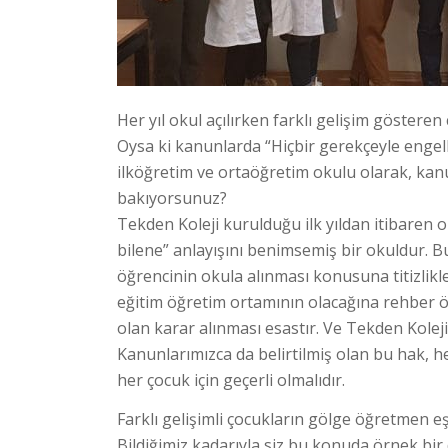
Her yıl okul açılırken farklı gelişim göstere
Oysa ki kanunlarda “Hiçbir gerekçeyle engell
ilköğretim ve ortaöğretim okulu olarak, ka
bakıyorsunuz?
Tekden Koleji kurulduğu ilk yıldan itibaren o
bilene” anlayışını benimsemiş bir okuldur. 
öğrencinin okula alınması konusuna titizlikl
eğitim öğretim ortamının olacağına rehber ö
olan karar alınması esastır. Ve Tekden Koleji
Kanunlarımızca da belirtilmiş olan bu hak, h
her çocuk için geçerli olmalıdır.
Farklı gelişimli çocukların gölge öğretmen e
Bildiğimiz kadarıyla siz bu konuda örnek bi