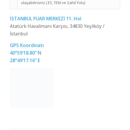
ulaşmaktadır.
DENİZ OTOBÜSÜ
Kadıköy ve Bostancı’dan Fuar Alanına
Ulaşım;
Kadıköy ve Bostancı’dan Bakırköy’e
giden İDO Deniz Otobüsünü
kullanabilirsiniz.
ÖZEL ARAÇ
3 alternatif arterden karayolu ile fuar
alanına ulaşabilirsiniz ( E5, TEM ve Sahil
Yolu)
İSTANBUL FUAR MERKEZİ 11. Hol
Atatürk Havalimanı Karşısı, 34830 Yeşilköy /