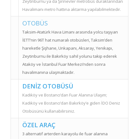
Aksaray- Havalimanı metro hattı
İstanbul Dünya Ticaret Merkezi/
İstanbul Fuar Merkezi kompleksi
içinden geçmektedir.
Zeytinburnu ya da Şirinevler metrobüs
duraklarından Havalimanı metro
hattına aktarma yapılabilmektedir.
OTOBÜS
Taksim-Atatürk Hava Limanı arasında
yolcu taşıyan İETT’nin 96T hat numaralı
otobüsleri, Taksim’den hareketle
Şişhane, Unkapanı, Aksaray, Yenikapı,
Zeytinburnu ile Bakırköy sahil yolunu
takip ederek Ataköy ve İstanbul Fuar
Merkezi’nden sonra havalimanına