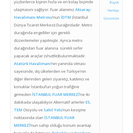
yüzbinlerce kişinin hızla ve en kolay biçimde
Büyük
ulaşmasını sağlıyor. Fuar alanımız
Aksaray-
Haritayı
Havalimanı Metrosu
‘nun
İDTM
(İstanbul
Görüntüle
Dünya Ticaret Merkezi) Durağındadır. Metro
durağında engelliler için gerekli
düzenlemeler yapılmıştır. Ayrıca metro
durağından fuar alanına sürekli sefer
yapacak araçlar (shuttle)bulunmaktadır.
Atatürk Havalimanı
’nın yanında olması
sayesinde, dış ülkelerden ve Türkiye’nin
diğer illerinden gelen ziyaretçi, katılımcı ve
konuklar İstanbul’un yoğun trafiğine
girmeden
İSTANBUL FUAR MERKEZİ
’ne iki
dakikada ulaşabiliyor.Alternatif arterler
E5
,
TEM
Otoyolu ve
Sahil Yolu
’nun kesişme
noktasında olan
İSTANBUL FUAR
MERKEZİ
’nun sahip olduğu konum avantajı
bununla da bitmiyor.
Bakırköy
ve
Yenikapı