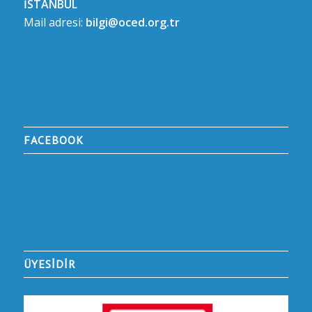
BIZE ULAŞIN
İletişim Adresi:
GÜLBAHAR MAH. OTELLO KAMİL SK. NO:6 ŞİŞLİ-
İSTANBUL
Mail adresi:
bilgi@oced.org.tr
FACEBOOK