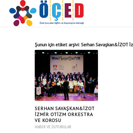
Şunun için etiket arşivi:
Serhan Savaşkan&İZOT İz
SERHAN SAVAŞKAN&İZOT
İZMIR OTIZM ORKESTRA
VE KOROSU
HABER VE DUYURULAR