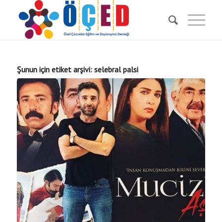
Şunun için etiket arşivi:
selebral palsi