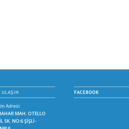
E ULAŞIN
FACEBOOK
şim Adresi:
BAHAR MAH. OTELLO
L SK. NO:6 ŞİŞLİ-
ANBUL