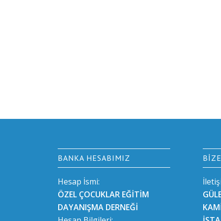
BANKA HESABIMIZ
BIZ
Hesap İsmi:
İleti
ÖZEL ÇOCUKLAR EĞİTİM
GÜL
DAYANIŞMA DERNEĞİ
KAMİ
Hesap Bilgileri:
İST