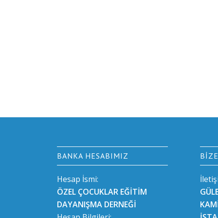
BANKA HESABIMIZ
BIZ
Hesap İsmi:
İleti
ÖZEL ÇOCUKLAR EĞİTİM
GÜL
DAYANIŞMA DERNEĞİ
KAMİ
Hesap Bilgileri:
İST