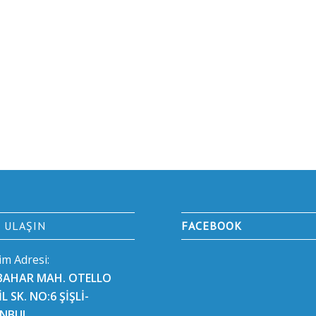
E ULAŞIN
FACEBOOK
şim Adresi:
BAHAR MAH. OTELLO
L SK. NO:6 ŞİŞLİ-
ANBUL