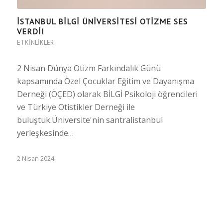
İSTANBUL BILGI ÜNIVERSITESI OTIZME SES
VERDI!
ETKINLIKLER
2 Nisan Dünya Otizm Farkındalık Günü
kapsamında Özel Çocuklar Eğitim ve Dayanışma
Derneği (ÖÇED) olarak BİLGİ Psikoloji öğrencileri
ve Türkiye Otistikler Derneği ile
buluştuk.Üniversite'nin santralistanbul
yerleşkesinde…
2 Nisan 2024