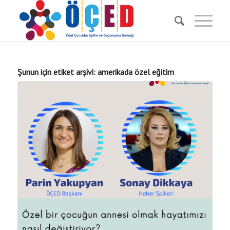
Şunun için etiket arşivi:
amerikada özel eğitim