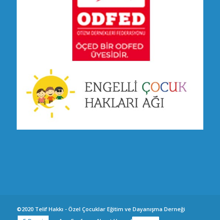
©2020 Telif Hakkı - Özel Çocuklar Eğitim ve Dayanışma Derneği