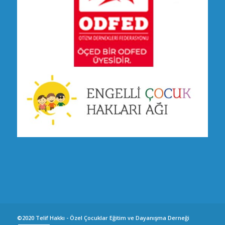
©2020 Telif Hakkı - Özel Çocuklar Eğitim ve Dayanışma Derneği