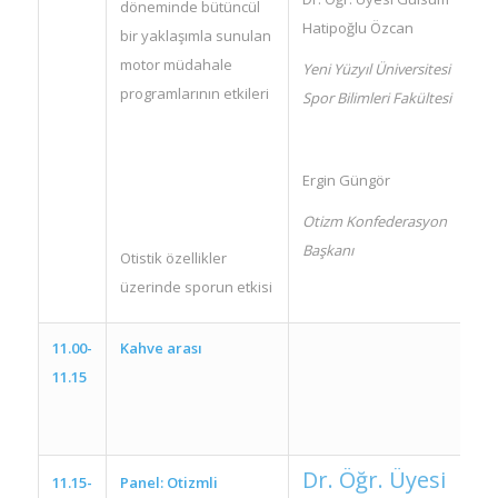
döneminde bütüncül
Hatipoğlu Özcan
bir yaklaşımla sunulan
motor müdahale
Yeni Yüzyıl Üniversitesi
programlarının etkileri
Spor Bilimleri Fakültesi
Ergin Güngör
Otizm Konfederasyon
Başkanı
Otistik özellikler
üzerinde sporun etkisi
11.00-
Kahve arası
11.15
Dr. Öğr. Üyesi
11.15-
Panel: Otizmli