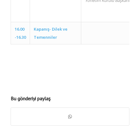
Yönetim Kurulu Başkanı
16.00
Kapanış- Dilek ve
-16.30
Temenniler
Bu gönderiyi paylaş