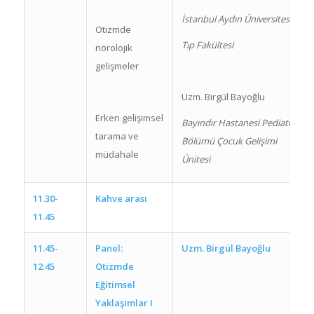
İstanbul Aydın Üniversitesi
Otizmde
Tıp Fakültesi
nörolojik
gelişmeler
Uzm. Birgül Bayoğlu
Erken gelişimsel
Bayındır Hastanesi Pediatri
tarama ve
Bölümü Çocuk Gelişimi
müdahale
Ünitesi
11.30-
Kahve arası
11.45
11.45-
Panel:
Uzm. Birgül Bayoğlu
12.45
Otizmde
Eğitimsel
Yaklaşımlar I