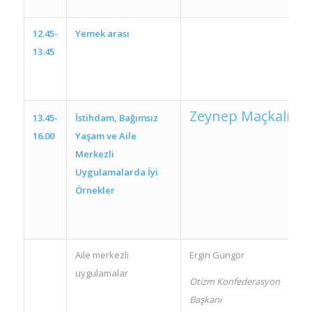
12.45-
Yemek arası
13.45
Zeynep Maçkalı
13.45-
İstihdam, Bağımsız
16.00
Yaşam ve Aile
Merkezli
Uygulamalarda İyi
Örnekler
Aile merkezli
Ergin Güngör
uygulamalar
Otizm Konfederasyon
Başkanı