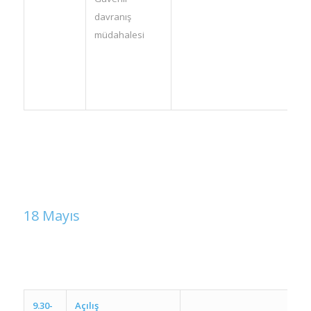
davranış
müdahalesi
18 Mayıs
9.30-
Açılış