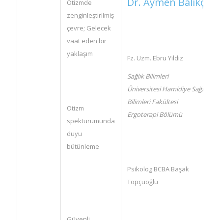
Dr. Aymen Balıkçı
Otizmde
zenginleştirilmiş
çevre; Gelecek
vaat eden bir
yaklaşım
Fz. Uzm. Ebru Yıldız
Sağlık Bilimleri
Üniversitesi
Hamidiye
Sağlık
Bilimleri Fakültesi
Otizm
Ergoterapi Bölümü
spekturumunda
duyu
bütünleme
Psikolog BCBA Başak
Topçuoğlu
Güvenli