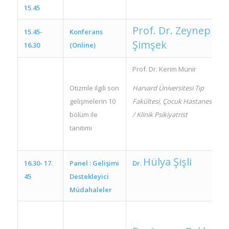
15.45
Prof. Dr. Zeynep
15.45-
Konferans
Şimşek
16.30
(Online)
Prof. Dr. Kerim Münir
Otizmle ilgili son
Harvard Üniversitesi Tıp
gelişmelerin 10
Fakültesi, Çocuk Hastanesi
bölüm ile
/ Klinik Psikiyatrist
tanıtımı
Hülya Şişli
16.30- 17.
Panel : Gelişimi
Dr.
45
Destekleyici
Müdahaleler