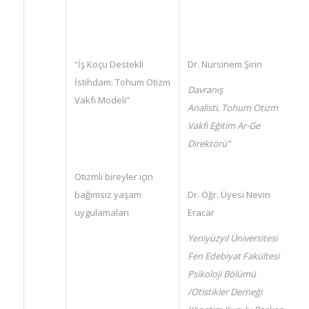
“İş Koçu Destekli
Dr. Nursinem Şirin
İstihdam: Tohum Otizm
Davranış
Vakfı Modeli”
Analisti, Tohum Otizm
Vakfı Eğitim Ar-Ge
Direktörü”
Otizmli bireyler için
bağımsız yaşam
Dr. Öğr. Üyesi Nevin
uygulamaları
Eracar
Yeniyüzyıl Üniversitesi
Fen Edebiyat Fakültesi
Psikoloji Bölümü
/Otistikler Derneği