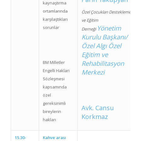
kaynaştırma
ortamlarında
Özel Çocukları Destekleme
karşılaştıkları
ve Eğitim
Yönetim
sorunlar
Derneği
Kurulu Başkanı/
Özel Algı Özel
Eğitim ve
Rehabilitasyon
BM Milletler
Engelli Hakları
Merkezi
Sözleşmesi
kapsamında
özel
gereksinimli
Avk. Cansu
bireylerin
Korkmaz
hakları
15.30-
Kahve arası