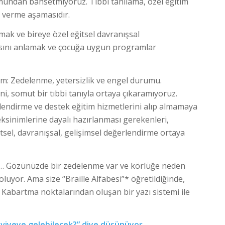
umundan bahsetmiyoruz. Tıbbi tanılama, özel eğitim
 verme aşamasıdır.
mak ve bireye özel eğitsel davranışsal
sını anlamak ve çocuğa uygun programlar
: Zedelenme, yetersizlik ve engel durumu.
, somut bir tıbbi tanıyla ortaya çıkaramıyoruz.
lendirme ve destek eğitim hizmetlerini alıp almamaya
sinimlerine dayalı hazırlanması gerekenleri,
tsel, davranışsal, gelişimsel değerlendirme ortaya
m… Gözünüzde bir zedelenme var ve körlüğe neden
luyor. Ama size “Braille Alfabesi”* öğretildiğinde,
. Kabartma noktalarından oluşan bir yazı sistemi ile
seviyeye gelebilecek?” diye düşünüyor…