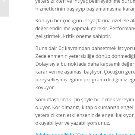
yetersizlikten ve ihtiyaç belirleyebilme dur
ANNESİ OLMAK
hizmetlerinin başlayıp başlamamasına karar
Konuyu her çocuğun ihtiyaçlarına özel ele al
değerlendirilme yapmak gerekir. Performan
geliştirmek, kritik öneme sahiptir.
Buna dair üç kavramdan bahsetmek istiyorum
Zedelenmenin yetersizliğe dönüp dönmediğini
Dolayısıyla bu noktada daha kapsamlı değer
karar verme aşaması başlıyor. Çocuğun gerek
bireyselleşmiş eğitim programı dediğimiz eği
koyuyor.
Somutlaştırmak için şöyle bir örnek vereyi
oluyor. Kör olmanız, kitap okumanıza engel o
yetersizlikten etkilenseniz de engel kalkıyor
okuyabiliyor ve yazabiliyorsunuz.
Aileler genellikle “Çocuğum ileride hangi 