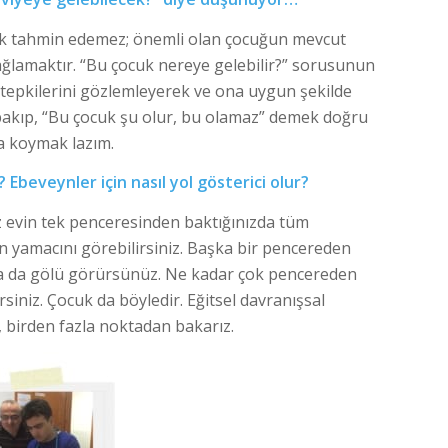
rak tahmin edemez; önemli olan çocuğun mevcut
lamaktır. “Bu çocuk nereye gelebilir?” sorusunun
 tepkilerini gözlemleyerek ve ona uygun şekilde
bakıp, “Bu çocuk şu olur, bu olamaz” demek doğru
ya koymak lazım.
? Ebeveynler için nasıl yol gösterici olur?
siz evin tek penceresinden baktığınızda tüm
n yamacını görebilirsiniz. Başka bir pencereden
a da gölü görürsünüz. Ne kadar çok pencereden
iniz. Çocuk da böyledir. Eğitsel davranışsal
, birden fazla noktadan bakarız.